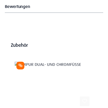
Bewertungen
Produktgalerie überspringen
Zubehör
Rabatt
%