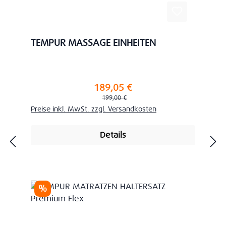
TEMPUR MASSAGE EINHEITEN
189,05 €
Verkaufspreis:
Regulärer Preis:
199,00 €
Preise inkl. MwSt. zzgl. Versandkosten
Details
Rabatt
%