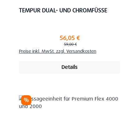
TEMPUR DUAL- UND CHROMFÜSSE
56,05 €
Verkaufspreis:
Regulärer Preis:
59,00 €
Preise inkl. MwSt. zzgl. Versandkosten
Details
Rabatt
%