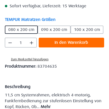
Sofort verfügbar, Lieferzeit: 15 Werktage
auswählen
TEMPUR Matratzen Größen
080 x 200 cm
090 x 200 cm
100 x 200 cm
Produkt Anzahl: Gib den gewünschten Wert
In den Warenkorb
Zum Merkzettel hinzufügen
Produktnummer:
83704635
Beschreibung
11,5 cm Systemrahmen, elektrisch 4-motorig,
Funkfernbedienung zur stufenlosen Einstellung von
Kopf, Rücken, Ob…
Mehr