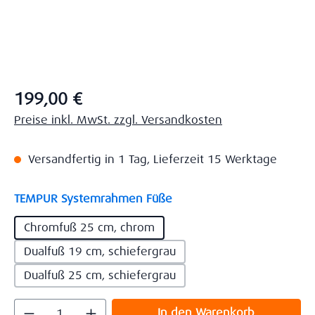
Regulärer Preis:
199,00 €
Preise inkl. MwSt. zzgl. Versandkosten
Versandfertig in 1 Tag, Lieferzeit 15 Werktage
auswählen
TEMPUR Systemrahmen Füße
Chromfuß 25 cm, chrom
Dualfuß 19 cm, schiefergrau
Dualfuß 25 cm, schiefergrau
Produkt Anzahl: Gib den gewünschten Wert
In den Warenkorb