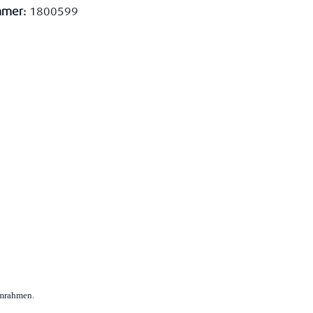
mmer:
1800599
mrahmen.