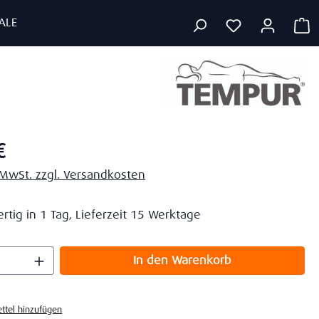
ALE
W
eis:
€
. MwSt. zzgl. Versandkosten
rtig in 1 Tag, Lieferzeit 15 Werktage
 Anzahl: Gib den gewünschten Wert ein o
In den Warenkorb
ttel hinzufügen