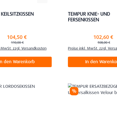
KEILSITZKISSEN
TEMPUR KNIE- UND
FERSENKISSEN
104,50 €
102,60 €
preis:
Verkaufspreis:
Regulärer Preis:
Regulärer Prei
110,00 €
108,00 €
l. MwSt. zzgl. Versandkosten
Preise inkl. MwSt. zzgl. Ver
In den Warenkorb
In den Warenko
Rabatt
%