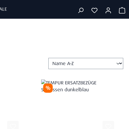
ALE
W
Rabatt
%