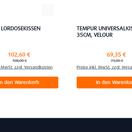
 LORDOSEKISSEN
TEMPUR UNIVERSALKI
35CM, VELOUR
102,60 €
69,35 €
preis:
Verkaufspreis:
Regulärer Preis:
Regulärer Pre
108,00 €
73,00 €
l. MwSt. zzgl. Versandkosten
Preise inkl. MwSt. zzgl. Ver
In den Warenkorb
In den Warenko