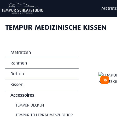
m Hauptinhalt springen
Zur Suche springen
Zur Hauptnavigation springen
Matrat
Stores
TEMPUR MEDIZINISCHE KISSEN
Matratzen
Rahmen
Betten
Rabatt
%
Kissen
Accessoires
TEMPUR DECKEN
TEMPUR TELLERRAHMENZUBEHÖR