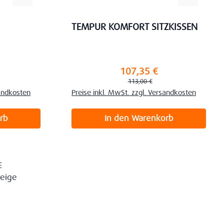
TEMPUR KOMFORT SITZKISSEN
107,35 €
Verkaufspreis:
s:
Regulärer Preis:
113,00 €
sandkosten
Preise inkl. MwSt. zzgl. Versandkosten
rb
In den Warenkorb