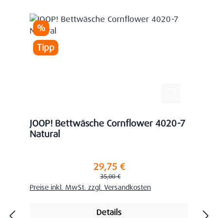
Rabatt
%
Tipp
JOOP! Bettwäsche Cornflower 4020-7
Natural
29,75 €
Verkaufspreis:
Regulärer Preis:
35,00 €
Preise inkl. MwSt. zzgl. Versandkosten
Details