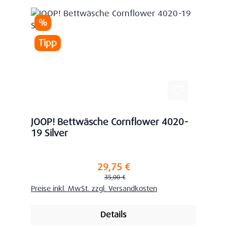
Rabatt
%
Tipp
JOOP! Bettwäsche Cornflower 4020-
19 Silver
29,75 €
Verkaufspreis:
Regulärer Preis:
35,00 €
Preise inkl. MwSt. zzgl. Versandkosten
Details