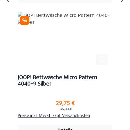
Rabatt
%
JOOP! Bettwäsche Micro Pattern
4040-9 Silber
29,75 €
Verkaufspreis:
Regulärer Preis:
35,00 €
Preise inkl. MwSt. zzgl. Versandkosten