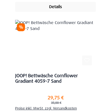
Details
Rabatt
%
JOOP! Bettwäsche Cornflower
Gradiant 4059-7 Sand
29,75 €
Verkaufspreis:
Regulärer Preis:
35,00 €
Preise inkl. MwSt. zzgl. Versandkosten