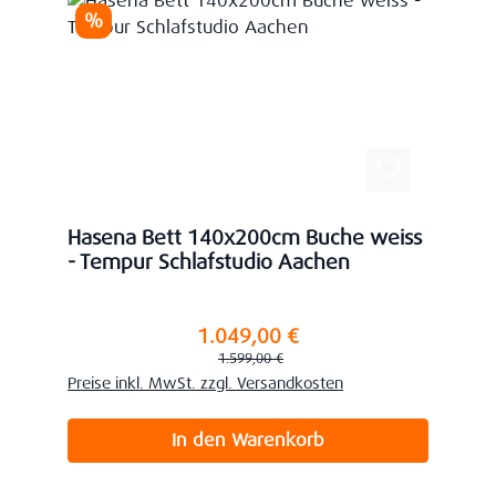
Rabatt
%
Hasena Bett 140x200cm Buche weiss
- Tempur Schlafstudio Aachen
1.049,00 €
Verkaufspreis:
Regulärer Preis:
1.599,00 €
Preise inkl. MwSt. zzgl. Versandkosten
In den Warenkorb