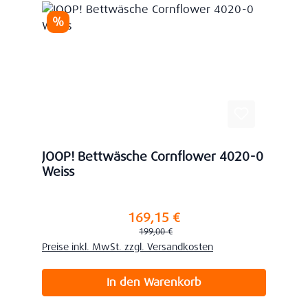
Rabatt
%
JOOP! Bettwäsche Cornflower 4020-0
Weiss
169,15 €
Verkaufspreis:
Regulärer Preis:
199,00 €
Preise inkl. MwSt. zzgl. Versandkosten
In den Warenkorb