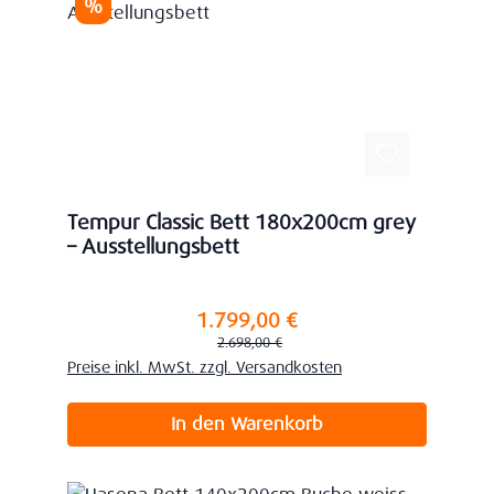
Rabatt
%
Tempur Classic Bett 180x200cm grey
– Ausstellungsbett
1.799,00 €
Verkaufspreis:
Regulärer Preis:
2.698,00 €
Preise inkl. MwSt. zzgl. Versandkosten
In den Warenkorb