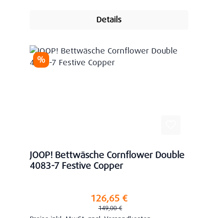
Details
Rabatt
%
JOOP! Bettwäsche Cornflower Double
4083-7 Festive Copper
126,65 €
Verkaufspreis:
Regulärer Preis:
149,00 €