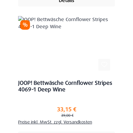
Details
Rabatt
%
JOOP! Bettwäsche Cornflower Stripes
4069-1 Deep Wine
33,15 €
Verkaufspreis:
Regulärer Preis:
39,00 €
Preise inkl. MwSt. zzgl. Versandkosten