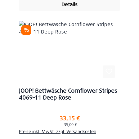
Details
Rabatt
%
JOOP! Bettwäsche Cornflower Stripes
4069-11 Deep Rose
33,15 €
Verkaufspreis:
Regulärer Preis:
39,00 €
Preise inkl. MwSt. zzgl. Versandkosten