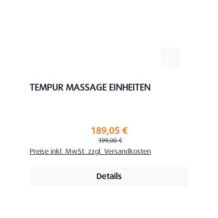
TEMPUR MASSAGE EINHEITEN
189,05 €
Verkaufspreis:
Regulärer Preis:
199,00 €
Preise inkl. MwSt. zzgl. Versandkosten
Details