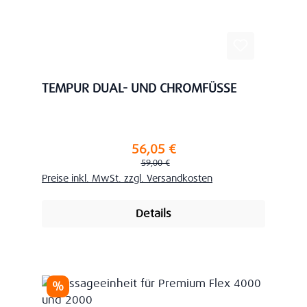
TEMPUR DUAL- UND CHROMFÜSSE
56,05 €
Verkaufspreis:
Regulärer Preis:
59,00 €
Preise inkl. MwSt. zzgl. Versandkosten
Details
Rabatt
%