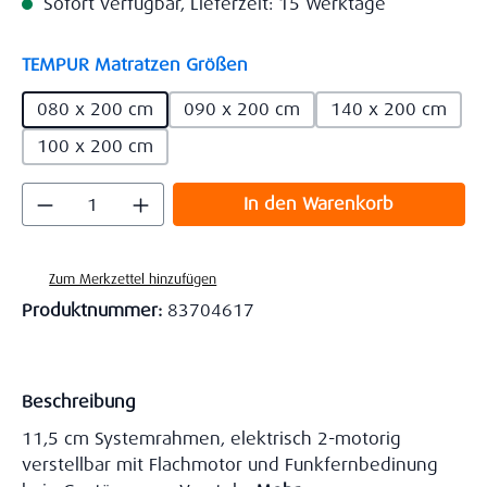
Sofort verfügbar, Lieferzeit: 15 Werktage
auswählen
TEMPUR Matratzen Größen
080 x 200 cm
090 x 200 cm
140 x 200 cm
100 x 200 cm
Produkt Anzahl: Gib den gewünschten Wert
In den Warenkorb
Zum Merkzettel hinzufügen
Produktnummer:
83704617
Beschreibung
11,5 cm Systemrahmen, elektrisch 2-motorig
verstellbar mit Flachmotor und Funkfernbedinung