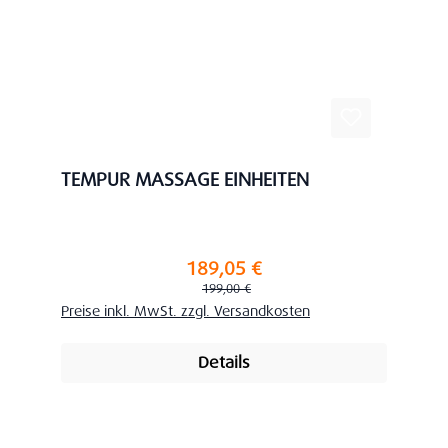
TEMPUR MASSAGE EINHEITEN
189,05 €
Verkaufspreis:
Regulärer Preis:
199,00 €
Preise inkl. MwSt. zzgl. Versandkosten
Details