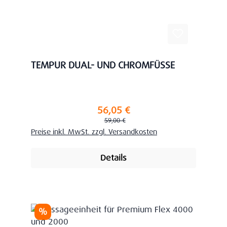
TEMPUR DUAL- UND CHROMFÜSSE
56,05 €
Verkaufspreis:
Regulärer Preis:
59,00 €
Preise inkl. MwSt. zzgl. Versandkosten
Details
Rabatt
%