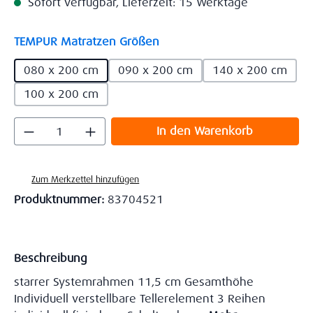
Sofort verfügbar, Lieferzeit: 15 Werktage
auswählen
TEMPUR Matratzen Größen
080 x 200 cm
090 x 200 cm
140 x 200 cm
100 x 200 cm
Produkt Anzahl: Gib den gewünschten Wert
In den Warenkorb
Zum Merkzettel hinzufügen
Produktnummer:
83704521
Beschreibung
starrer Systemrahmen 11,5 cm Gesamthöhe
Individuell verstellbare Tellerelement 3 Reihen