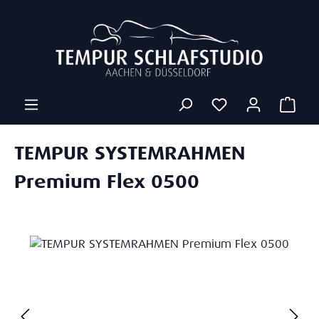
Zum Hauptinhalt springen
Ware
TEMPUR SYSTEMRAHMEN
Premium Flex 0500
Bildergalerie überspringen