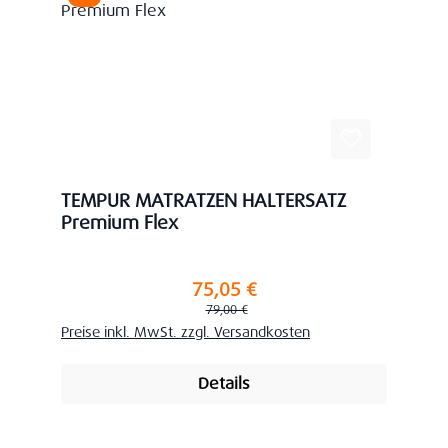
TEMPUR MATRATZEN HALTERSATZ
Premium Flex
75,05 €
Verkaufspreis:
Regulärer Preis:
79,00 €
Preise inkl. MwSt. zzgl. Versandkosten
Details