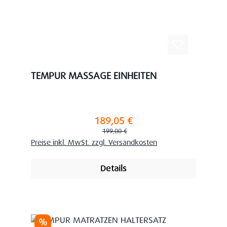
TEMPUR MASSAGE EINHEITEN
189,05 €
Verkaufspreis:
Regulärer Preis:
199,00 €
Preise inkl. MwSt. zzgl. Versandkosten
Details
Rabatt
%