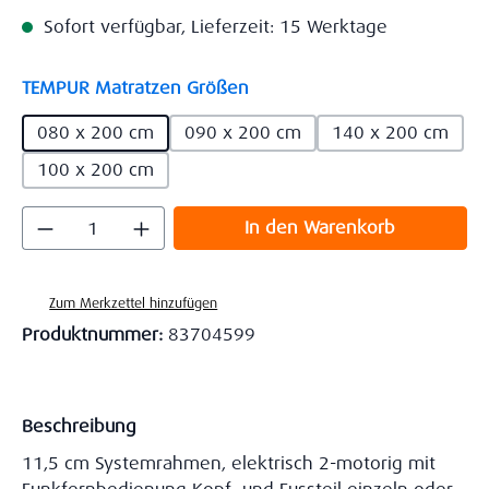
Sofort verfügbar, Lieferzeit: 15 Werktage
auswählen
TEMPUR Matratzen Größen
080 x 200 cm
090 x 200 cm
140 x 200 cm
100 x 200 cm
Produkt Anzahl: Gib den gewünschten Wert
In den Warenkorb
Zum Merkzettel hinzufügen
Produktnummer:
83704599
Beschreibung
11,5 cm Systemrahmen, elektrisch 2-motorig mit