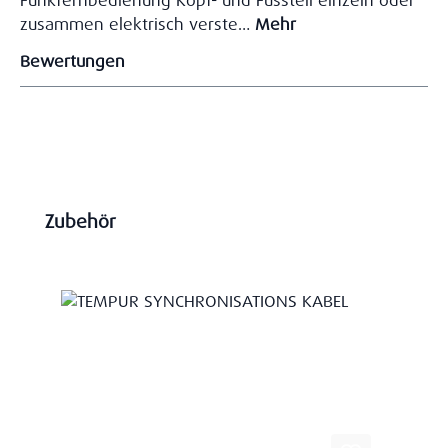
Funkfernbedienung Kopf- und Fussteil einzeln oder
zusammen elektrisch verste…
Mehr
Bewertungen
Produktgalerie überspringen
Zubehör