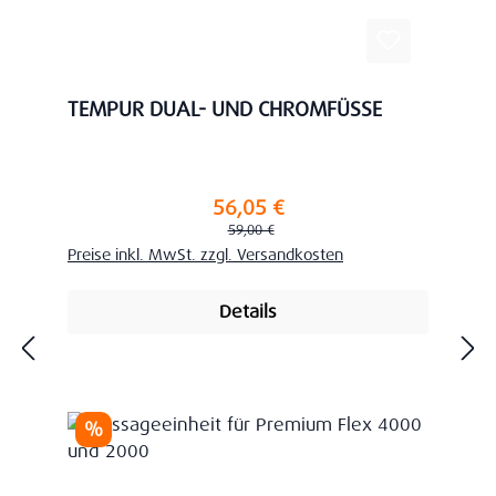
TEMPUR DUAL- UND CHROMFÜSSE
56,05 €
Verkaufspreis:
Regulärer Preis:
59,00 €
Preise inkl. MwSt. zzgl. Versandkosten
Details
Rabatt
%