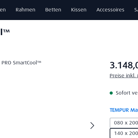
zen
Rahmen
Betten
Kissen
Accessoires
S
ol™
Regulärer Pr
3.148,
Preise inkl
Sofort ve
TEMPUR Mat
080 x 20
140 x 20