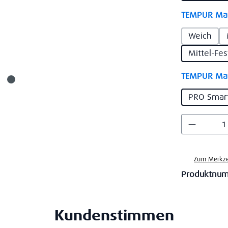
TEMPUR Mat
Weich
Mittel-Fe
TEMPUR Mat
PRO Smar
Produkt
Zum Merkze
Produktnu
Kundenstimmen