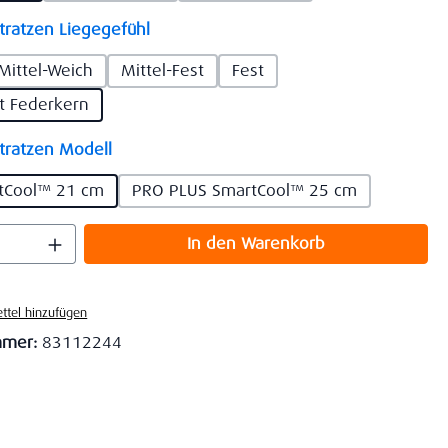
auswählen
ratzen Liegegefühl
Mittel-Weich
Mittel-Fest
Fest
st Federkern
auswählen
ratzen Modell
tCool™ 21 cm
PRO PLUS SmartCool™ 25 cm
 Anzahl: Gib den gewünschten Wert ein o
In den Warenkorb
ttel hinzufügen
mmer:
83112244