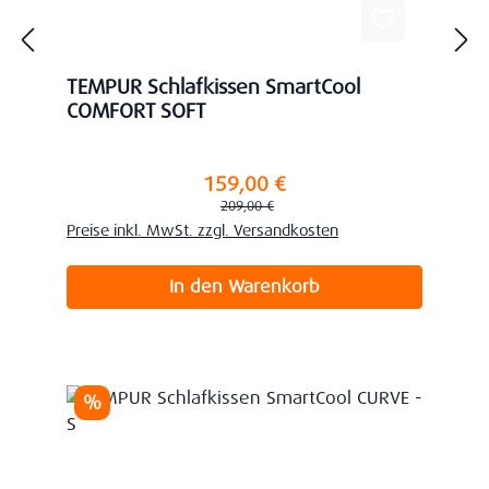
TEMPUR Schlafkissen SmartCool
COMFORT SOFT
159,00 €
Verkaufspreis:
Regulärer Preis:
209,00 €
Preise inkl. MwSt. zzgl. Versandkosten
In den Warenkorb
Rabatt
%