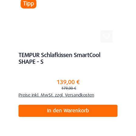
Tipp
TEMPUR Schlafkissen SmartCool
SHAPE - S
139,00 €
Verkaufspreis:
Regulärer Preis:
179,00 €
Preise inkl. MwSt. zzgl. Versandkosten
In den Warenkorb