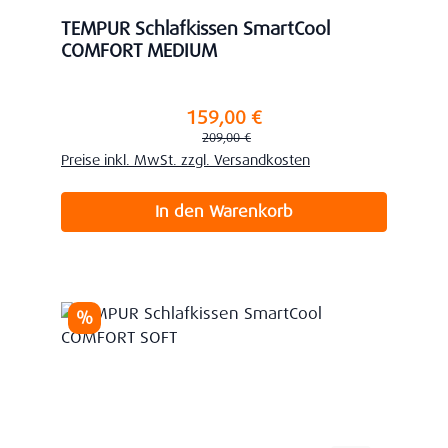
TEMPUR Schlafkissen SmartCool
COMFORT MEDIUM
159,00 €
Verkaufspreis:
Regulärer Preis:
209,00 €
Preise inkl. MwSt. zzgl. Versandkosten
In den Warenkorb
Rabatt
%