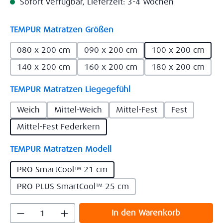
Sofort verfügbar, Lieferzeit: 3-4 Wochen
auswählen
TEMPUR Matratzen Größen
080 x 200 cm
090 x 200 cm
100 x 200 cm
140 x 200 cm
160 x 200 cm
180 x 200 cm
auswählen
TEMPUR Matratzen Liegegefühl
Weich
Mittel-Weich
Mittel-Fest
Fest
Mittel-Fest Federkern
auswählen
TEMPUR Matratzen Modell
PRO SmartCool™ 21 cm
PRO PLUS SmartCool™ 25 cm
Produkt Anzahl: Gib den gewünschten Wert
In den Warenkorb