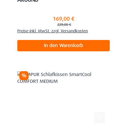
AROUND
169,00 €
Verkaufspreis:
Regulärer Preis:
229,00 €
Preise inkl. MwSt. zzgl. Versandkosten
In den Warenkorb
Rabatt
%