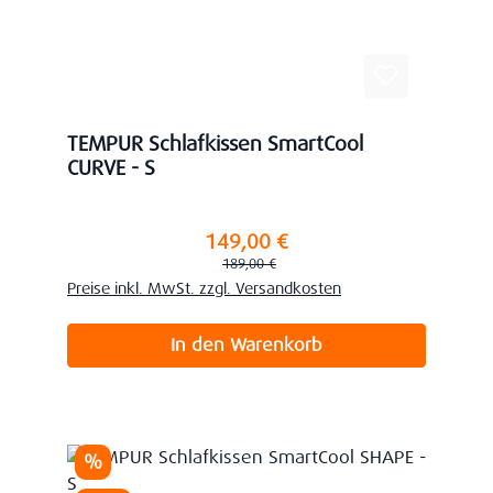
TEMPUR Schlafkissen SmartCool
CURVE - S
149,00 €
Verkaufspreis:
Regulärer Preis:
189,00 €
Preise inkl. MwSt. zzgl. Versandkosten
In den Warenkorb
Rabatt
%