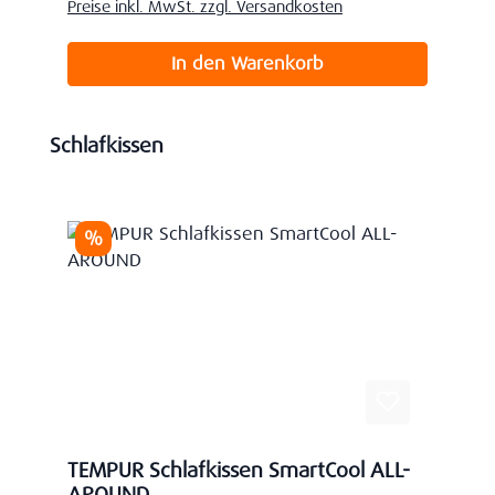
Preise inkl. MwSt. zzgl. Versandkosten
In den Warenkorb
Produktgalerie überspringen
Schlafkissen
Rabatt
%
TEMPUR Schlafkissen SmartCool ALL-