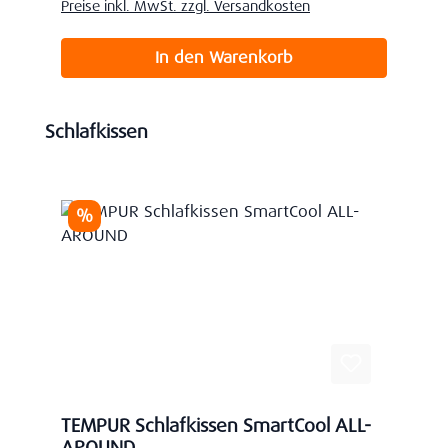
Preise inkl. MwSt. zzgl. Versandkosten
In den Warenkorb
Produktgalerie überspringen
Schlafkissen
Rabatt
%
TEMPUR Schlafkissen SmartCool ALL-