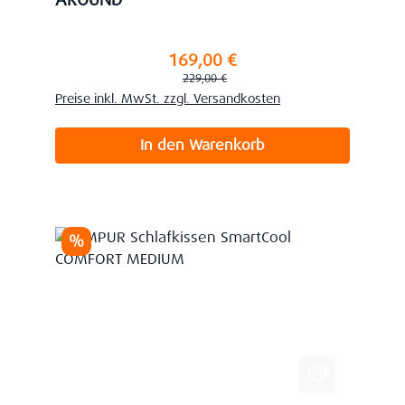
AROUND
169,00 €
Verkaufspreis:
Regulärer Preis:
229,00 €
Preise inkl. MwSt. zzgl. Versandkosten
In den Warenkorb
Rabatt
%