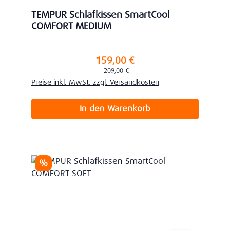
TEMPUR Schlafkissen SmartCool
COMFORT MEDIUM
159,00 €
Verkaufspreis:
Regulärer Preis:
209,00 €
Preise inkl. MwSt. zzgl. Versandkosten
In den Warenkorb
Rabatt
%