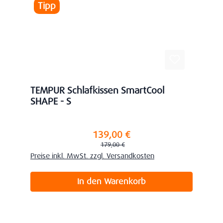
Tipp
TEMPUR Schlafkissen SmartCool
SHAPE - S
139,00 €
Verkaufspreis:
Regulärer Preis:
179,00 €
Preise inkl. MwSt. zzgl. Versandkosten
In den Warenkorb