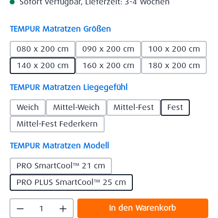
Sofort verfügbar, Lieferzeit: 3-4 Wochen
auswählen
TEMPUR Matratzen Größen
080 x 200 cm
090 x 200 cm
100 x 200 cm
140 x 200 cm
160 x 200 cm
180 x 200 cm
auswählen
TEMPUR Matratzen Liegegefühl
Weich
Mittel-Weich
Mittel-Fest
Fest
Mittel-Fest Federkern
auswählen
TEMPUR Matratzen Modell
PRO SmartCool™ 21 cm
PRO PLUS SmartCool™ 25 cm
Produkt Anzahl: Gib den gewünschten Wert
In den Warenkorb