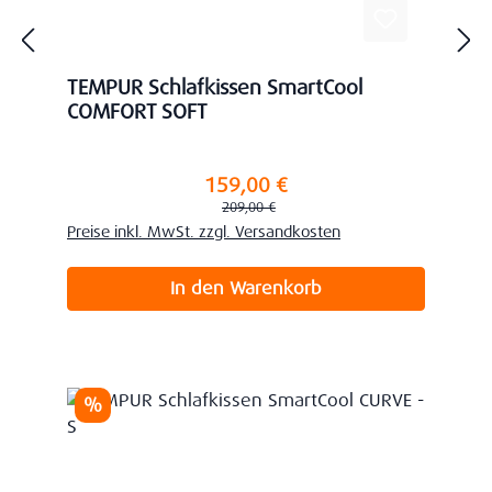
TEMPUR Schlafkissen SmartCool
COMFORT SOFT
159,00 €
Verkaufspreis:
Regulärer Preis:
209,00 €
Preise inkl. MwSt. zzgl. Versandkosten
In den Warenkorb
Rabatt
%