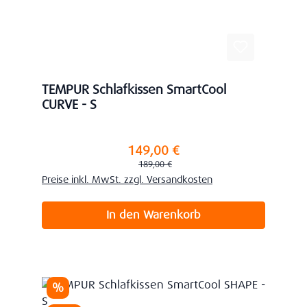
TEMPUR Schlafkissen SmartCool
CURVE - S
149,00 €
Verkaufspreis:
Regulärer Preis:
189,00 €
Preise inkl. MwSt. zzgl. Versandkosten
In den Warenkorb
Rabatt
%