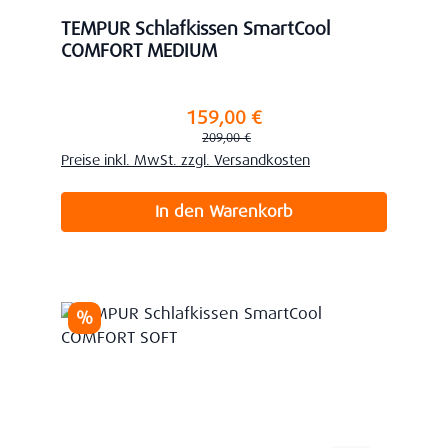
TEMPUR Schlafkissen SmartCool
COMFORT MEDIUM
159,00 €
Verkaufspreis:
Regulärer Preis:
209,00 €
Preise inkl. MwSt. zzgl. Versandkosten
In den Warenkorb
Rabatt
%