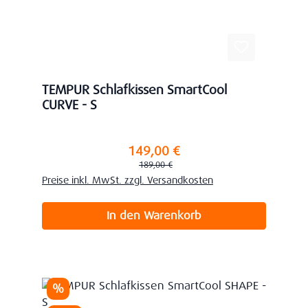
TEMPUR Schlafkissen SmartCool
CURVE - S
149,00 €
Verkaufspreis:
Regulärer Preis:
189,00 €
Preise inkl. MwSt. zzgl. Versandkosten
In den Warenkorb
Rabatt
%