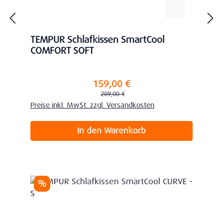
TEMPUR Schlafkissen SmartCool
COMFORT SOFT
159,00 €
Verkaufspreis:
Regulärer Preis:
209,00 €
Preise inkl. MwSt. zzgl. Versandkosten
In den Warenkorb
Rabatt
%