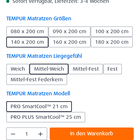
Sofort verfügbar, Lieferzeit: 3-4 Wochen
auswählen
TEMPUR Matratzen Größen
080 x 200 cm
090 x 200 cm
100 x 200 cm
140 x 200 cm
160 x 200 cm
180 x 200 cm
auswählen
TEMPUR Matratzen Liegegefühl
Weich
Mittel-Weich
Mittel-Fest
Fest
Mittel-Fest Federkern
auswählen
TEMPUR Matratzen Modell
PRO SmartCool™ 21 cm
PRO PLUS SmartCool™ 25 cm
Produkt Anzahl: Gib den gewünschten Wert
In den Warenkorb