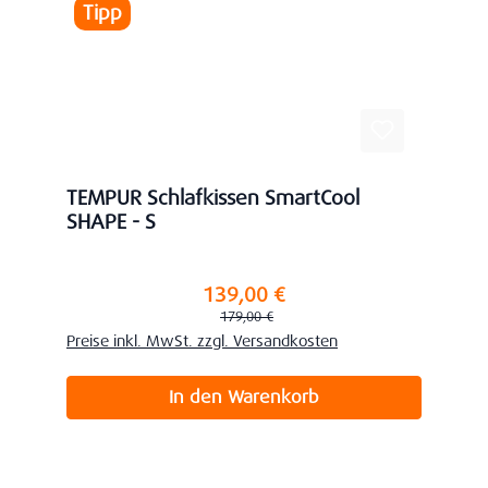
Tipp
TEMPUR Schlafkissen SmartCool
SHAPE - S
139,00 €
Verkaufspreis:
Regulärer Preis:
179,00 €
Preise inkl. MwSt. zzgl. Versandkosten
In den Warenkorb