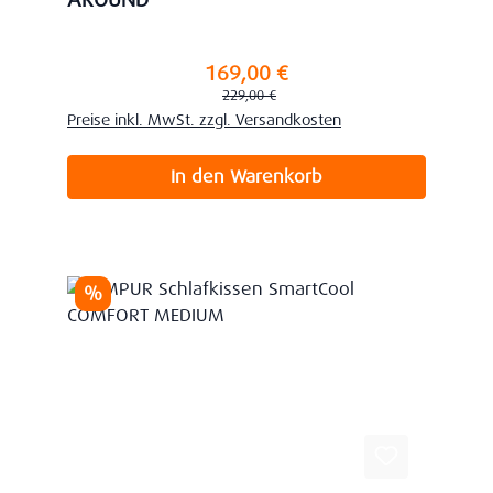
AROUND
169,00 €
Verkaufspreis:
Regulärer Preis:
229,00 €
Preise inkl. MwSt. zzgl. Versandkosten
In den Warenkorb
Rabatt
%