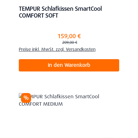
TEMPUR Schlafkissen SmartCool
COMFORT SOFT
159,00 €
Verkaufspreis:
Regulärer Preis:
209,00 €
Preise inkl. MwSt. zzgl. Versandkosten
In den Warenkorb
Rabatt
%