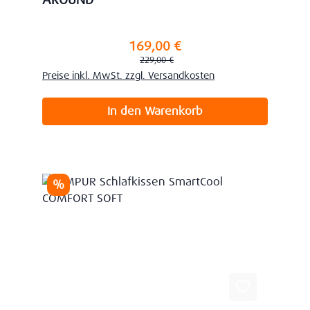
AROUND
169,00 €
Verkaufspreis:
Regulärer Preis:
229,00 €
Preise inkl. MwSt. zzgl. Versandkosten
In den Warenkorb
Rabatt
%