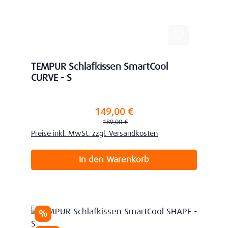
TEMPUR Schlafkissen SmartCool
CURVE - S
149,00 €
Verkaufspreis:
Regulärer Preis:
189,00 €
Preise inkl. MwSt. zzgl. Versandkosten
In den Warenkorb
Rabatt
%