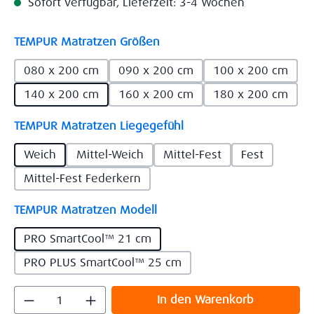
Sofort verfügbar, Lieferzeit: 3-4 Wochen
auswählen
TEMPUR Matratzen Größen
080 x 200 cm
090 x 200 cm
100 x 200 cm
140 x 200 cm
160 x 200 cm
180 x 200 cm
auswählen
TEMPUR Matratzen Liegegefühl
Weich
Mittel-Weich
Mittel-Fest
Fest
Mittel-Fest Federkern
auswählen
TEMPUR Matratzen Modell
PRO SmartCool™ 21 cm
PRO PLUS SmartCool™ 25 cm
Produkt Anzahl: Gib den gewünschten Wert
In den Warenkorb