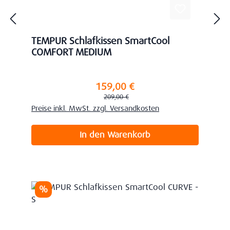
TEMPUR Schlafkissen SmartCool
COMFORT MEDIUM
159,00 €
Verkaufspreis:
Regulärer Preis:
209,00 €
Preise inkl. MwSt. zzgl. Versandkosten
In den Warenkorb
Rabatt
%