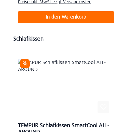
Preise inkl. MwSt. zzgl. Versandkosten
In den Warenkorb
Produktgalerie überspringen
Schlafkissen
Rabatt
%
TEMPUR Schlafkissen SmartCool ALL-