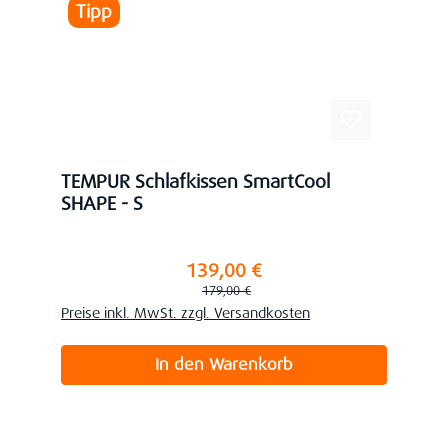
Tipp
TEMPUR Schlafkissen SmartCool
SHAPE - S
139,00 €
Verkaufspreis:
Regulärer Preis:
179,00 €
Preise inkl. MwSt. zzgl. Versandkosten
In den Warenkorb