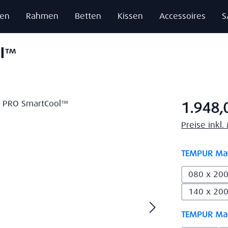
zen
Rahmen
Betten
Kissen
Accessoires
S
ol™
Regulärer Pr
1.948,
Preise inkl
TEMPUR Mat
080 x 20
140 x 20
TEMPUR Mat