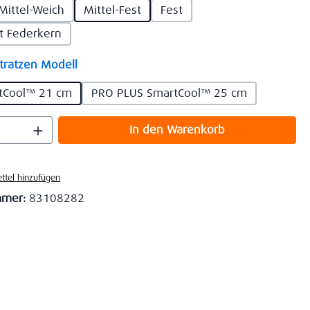
Mittel-Weich
Mittel-Fest
Fest
st Federkern
auswählen
ratzen Modell
tCool™ 21 cm
PRO PLUS SmartCool™ 25 cm
 Anzahl: Gib den gewünschten Wert ein o
In den Warenkorb
ttel hinzufügen
mmer:
83108282