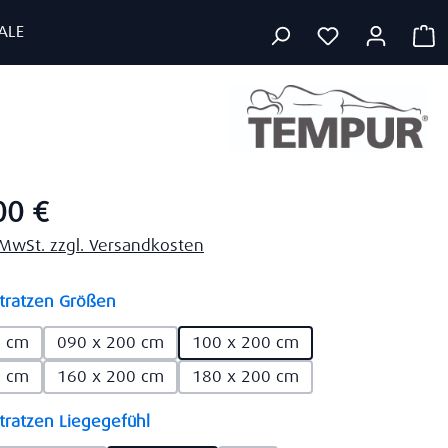
ALE
W
eis:
00 €
. MwSt. zzgl. Versandkosten
auswählen
ratzen Größen
0 cm
090 x 200 cm
100 x 200 cm
0 cm
160 x 200 cm
180 x 200 cm
auswählen
ratzen Liegegefühl