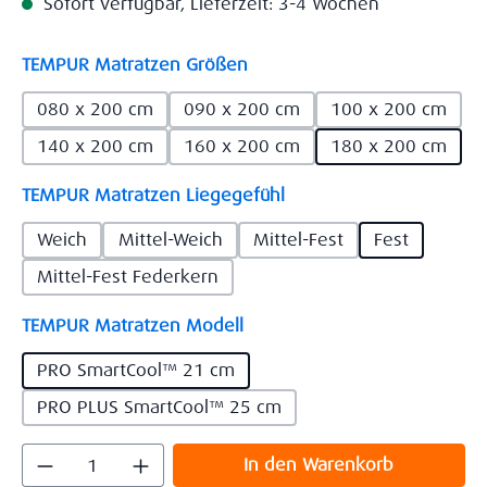
Sofort verfügbar, Lieferzeit: 3-4 Wochen
auswählen
TEMPUR Matratzen Größen
080 x 200 cm
090 x 200 cm
100 x 200 cm
140 x 200 cm
160 x 200 cm
180 x 200 cm
auswählen
TEMPUR Matratzen Liegegefühl
Weich
Mittel-Weich
Mittel-Fest
Fest
Mittel-Fest Federkern
auswählen
TEMPUR Matratzen Modell
PRO SmartCool™ 21 cm
PRO PLUS SmartCool™ 25 cm
Produkt Anzahl: Gib den gewünschten Wert
In den Warenkorb