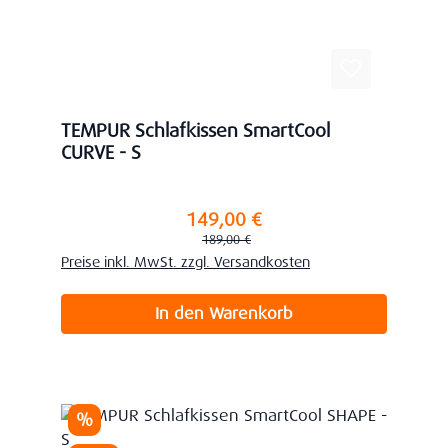
TEMPUR Schlafkissen SmartCool
CURVE - S
149,00 €
Verkaufspreis:
Regulärer Preis:
189,00 €
Preise inkl. MwSt. zzgl. Versandkosten
In den Warenkorb
Rabatt
%