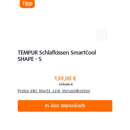
Tipp
TEMPUR Schlafkissen SmartCool
SHAPE - S
139,00 €
Verkaufspreis:
Regulärer Preis:
179,00 €
Preise inkl. MwSt. zzgl. Versandkosten
In den Warenkorb