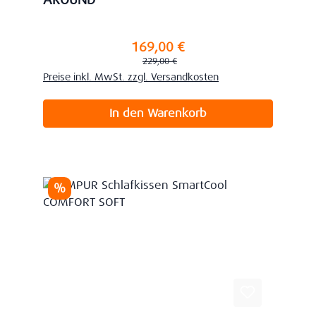
AROUND
169,00 €
Verkaufspreis:
Regulärer Preis:
229,00 €
Preise inkl. MwSt. zzgl. Versandkosten
In den Warenkorb
Rabatt
%