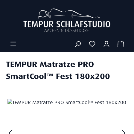
Zum Hauptinhalt springen
Ware
TEMPUR Matratze PRO
SmartCool™ Fest 180x200
Bildergalerie überspringen