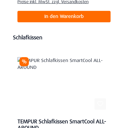
Preise inkl. MwSt. zzgl. Versandkosten
In den Warenkorb
Produktgalerie überspringen
Schlafkissen
Rabatt
%
TEMPUR Schlafkissen SmartCool ALL-