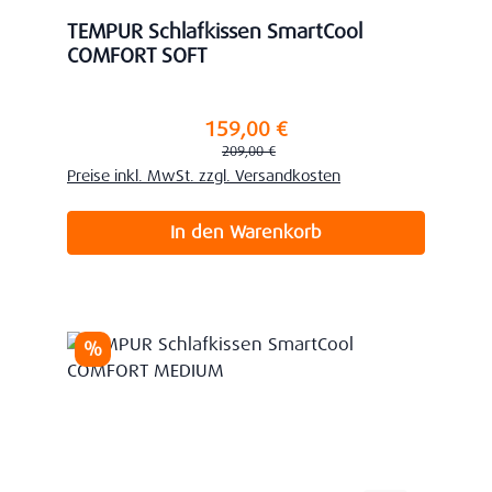
TEMPUR Schlafkissen SmartCool
COMFORT SOFT
159,00 €
Verkaufspreis:
Regulärer Preis:
209,00 €
Preise inkl. MwSt. zzgl. Versandkosten
In den Warenkorb
Rabatt
%