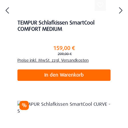
TEMPUR Schlafkissen SmartCool
COMFORT MEDIUM
159,00 €
Verkaufspreis:
Regulärer Preis:
209,00 €
Preise inkl. MwSt. zzgl. Versandkosten
In den Warenkorb
Rabatt
%