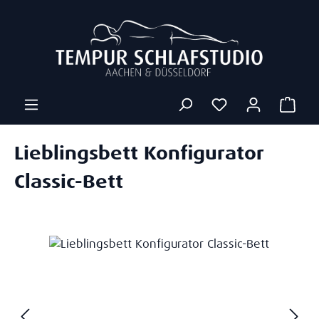
Zum Hauptinhalt springen
Ware
Lieblingsbett Konfigurator
Classic-Bett
Bildergalerie überspringen