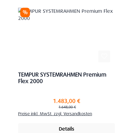
Rabatt
%
TEMPUR SYSTEMRAHMEN Premium
Flex 2000
1.483,00 €
Verkaufspreis:
Regulärer Preis:
1.648,00 €
Preise inkl. MwSt. zzgl. Versandkosten
Details