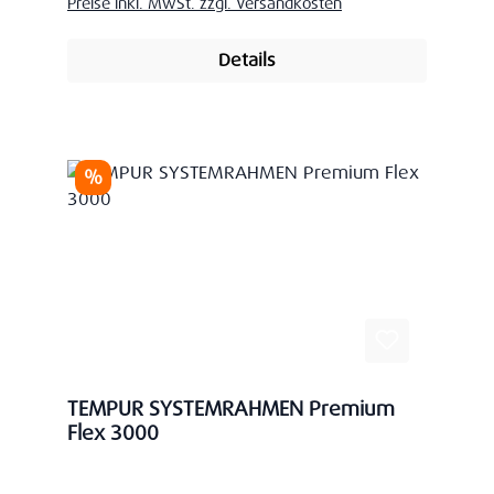
Preise inkl. MwSt. zzgl. Versandkosten
Details
Rabatt
%
TEMPUR SYSTEMRAHMEN Premium
Flex 3000