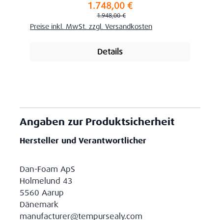
1.748,00 €
Verkaufspreis:
Regulärer Preis:
1.948,00 €
Preise inkl. MwSt. zzgl. Versandkosten
Details
Angaben zur Produktsicherheit
Hersteller und Verantwortlicher
Dan-Foam ApS
Holmelund 43
5560 Aarup
Dänemark
manufacturer@tempursealy.com