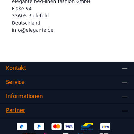
elegante bed-linen fashion GmbH
Elpke 94
33605 Bielefeld
Deutschland
info@elegante.de
Kontakt
Service
Informationen
Partner