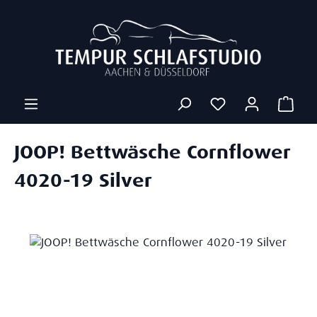
Zum Hauptinhalt springen
Ware
JOOP! Bettwäsche Cornflower
4020-19 Silver
Bildergalerie überspringen