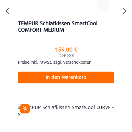
TEMPUR Schlafkissen SmartCool
COMFORT MEDIUM
159,00 €
Verkaufspreis:
Regulärer Preis:
209,00 €
Preise inkl. MwSt. zzgl. Versandkosten
In den Warenkorb
Rabatt
%