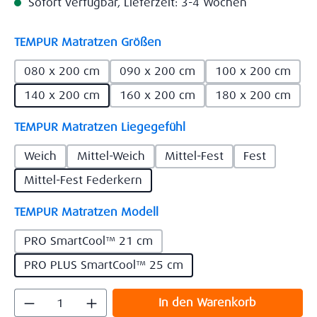
Sofort verfügbar, Lieferzeit: 3-4 Wochen
auswählen
TEMPUR Matratzen Größen
080 x 200 cm
090 x 200 cm
100 x 200 cm
140 x 200 cm
160 x 200 cm
180 x 200 cm
auswählen
TEMPUR Matratzen Liegegefühl
Weich
Mittel-Weich
Mittel-Fest
Fest
Mittel-Fest Federkern
auswählen
TEMPUR Matratzen Modell
PRO SmartCool™ 21 cm
PRO PLUS SmartCool™ 25 cm
Produkt Anzahl: Gib den gewünschten Wert
In den Warenkorb