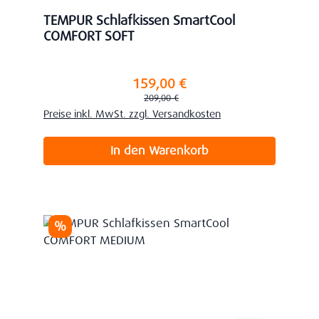
TEMPUR Schlafkissen SmartCool
COMFORT SOFT
159,00 €
Verkaufspreis:
Regulärer Preis:
209,00 €
Preise inkl. MwSt. zzgl. Versandkosten
In den Warenkorb
Rabatt
%