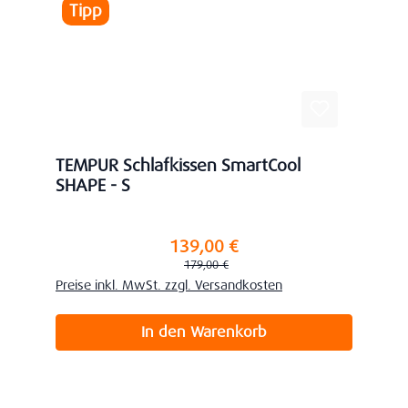
Tipp
TEMPUR Schlafkissen SmartCool
SHAPE - S
139,00 €
Verkaufspreis:
Regulärer Preis:
179,00 €
Preise inkl. MwSt. zzgl. Versandkosten
In den Warenkorb