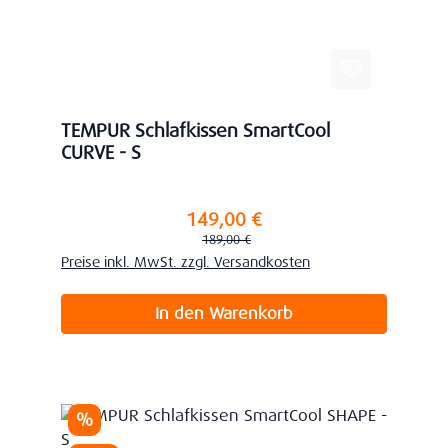
TEMPUR Schlafkissen SmartCool
CURVE - S
149,00 €
Verkaufspreis:
Regulärer Preis:
189,00 €
Preise inkl. MwSt. zzgl. Versandkosten
In den Warenkorb
Rabatt
%