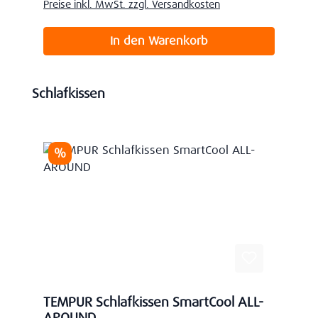
Preise inkl. MwSt. zzgl. Versandkosten
In den Warenkorb
Produktgalerie überspringen
Schlafkissen
Rabatt
%
TEMPUR Schlafkissen SmartCool ALL-