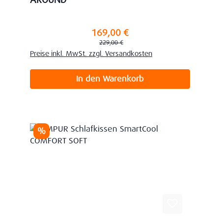
AROUND
169,00 €
Verkaufspreis:
Regulärer Preis:
229,00 €
Preise inkl. MwSt. zzgl. Versandkosten
In den Warenkorb
Rabatt
%