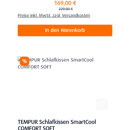
169,00 €
Verkaufspreis:
Regulärer Preis:
229,00 €
Preise inkl. MwSt. zzgl. Versandkosten
In den Warenkorb
Rabatt
%
TEMPUR Schlafkissen SmartCool
COMFORT SOFT