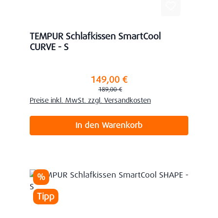
TEMPUR Schlafkissen SmartCool
CURVE - S
149,00 €
Verkaufspreis:
Regulärer Preis:
189,00 €
Preise inkl. MwSt. zzgl. Versandkosten
In den Warenkorb
Rabatt
%
Tipp