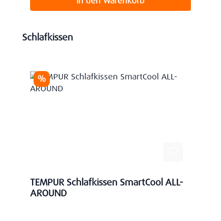
In den Warenkorb
Produktgalerie überspringen
Schlafkissen
Rabatt
%
TEMPUR Schlafkissen SmartCool ALL-
AROUND