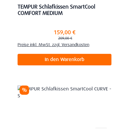
TEMPUR Schlafkissen SmartCool
COMFORT MEDIUM
159,00 €
Verkaufspreis:
Regulärer Preis:
209,00 €
Preise inkl. MwSt. zzgl. Versandkosten
In den Warenkorb
Rabatt
%