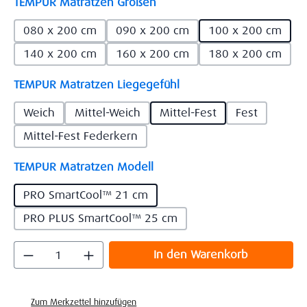
auswählen
TEMPUR Matratzen Größen
080 x 200 cm
090 x 200 cm
100 x 200 cm
140 x 200 cm
160 x 200 cm
180 x 200 cm
auswählen
TEMPUR Matratzen Liegegefühl
Weich
Mittel-Weich
Mittel-Fest
Fest
Mittel-Fest Federkern
auswählen
TEMPUR Matratzen Modell
PRO SmartCool™ 21 cm
PRO PLUS SmartCool™ 25 cm
Produkt Anzahl: Gib den gewünschten Wert
In den Warenkorb
Zum Merkzettel hinzufügen