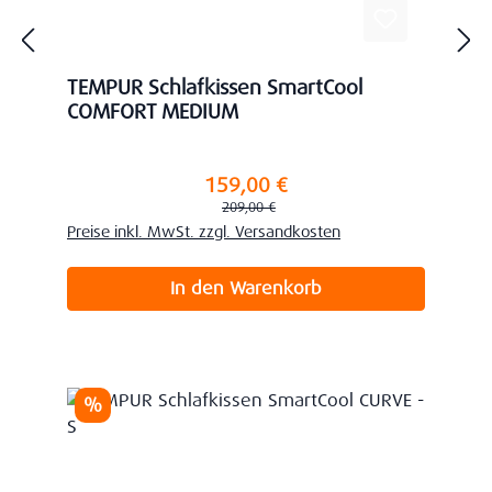
TEMPUR Schlafkissen SmartCool
COMFORT MEDIUM
159,00 €
Verkaufspreis:
Regulärer Preis:
209,00 €
Preise inkl. MwSt. zzgl. Versandkosten
In den Warenkorb
Rabatt
%