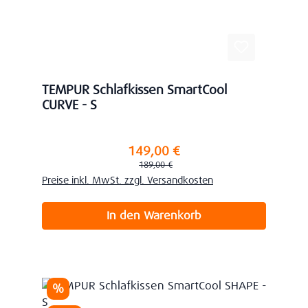
TEMPUR Schlafkissen SmartCool
CURVE - S
149,00 €
Verkaufspreis:
Regulärer Preis:
189,00 €
Preise inkl. MwSt. zzgl. Versandkosten
In den Warenkorb
Rabatt
%