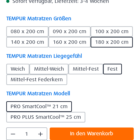
Sofort verfügbar, Lieferzeit: 3-4 Wochen
auswählen
TEMPUR Matratzen Größen
080 x 200 cm
090 x 200 cm
100 x 200 cm
140 x 200 cm
160 x 200 cm
180 x 200 cm
auswählen
TEMPUR Matratzen Liegegefühl
Weich
Mittel-Weich
Mittel-Fest
Fest
Mittel-Fest Federkern
auswählen
TEMPUR Matratzen Modell
PRO SmartCool™ 21 cm
PRO PLUS SmartCool™ 25 cm
Produkt Anzahl: Gib den gewünschten Wert
In den Warenkorb