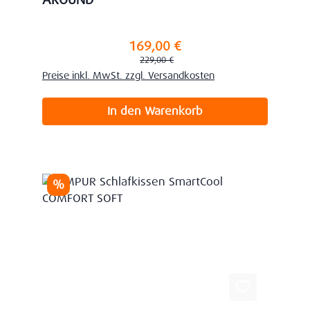
AROUND
169,00 €
Verkaufspreis:
Regulärer Preis:
229,00 €
Preise inkl. MwSt. zzgl. Versandkosten
In den Warenkorb
Rabatt
%