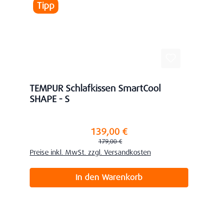
Tipp
TEMPUR Schlafkissen SmartCool
SHAPE - S
139,00 €
Verkaufspreis:
Regulärer Preis:
179,00 €
Preise inkl. MwSt. zzgl. Versandkosten
In den Warenkorb