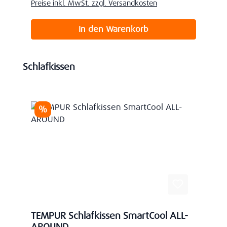
Preise inkl. MwSt. zzgl. Versandkosten
In den Warenkorb
Produktgalerie überspringen
Schlafkissen
Rabatt
%
TEMPUR Schlafkissen SmartCool ALL-