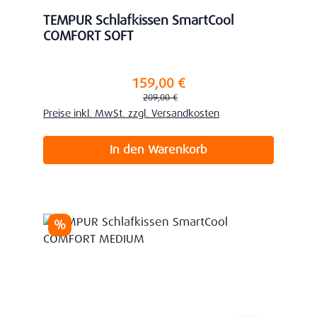
TEMPUR Schlafkissen SmartCool
COMFORT SOFT
159,00 €
Verkaufspreis:
Regulärer Preis:
209,00 €
Preise inkl. MwSt. zzgl. Versandkosten
In den Warenkorb
Rabatt
%