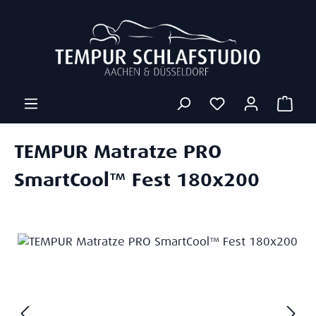
Zum Hauptinhalt springen
Ware
TEMPUR Matratze PRO
SmartCool™ Fest 180x200
Bildergalerie überspringen