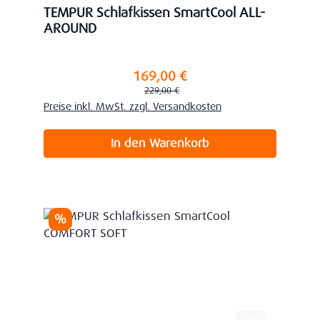
TEMPUR Schlafkissen SmartCool ALL-
AROUND
169,00 €
Verkaufspreis:
Regulärer Preis:
229,00 €
Preise inkl. MwSt. zzgl. Versandkosten
In den Warenkorb
Rabatt
%