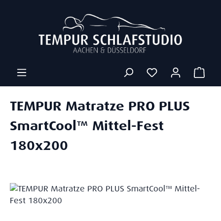
Zum Hauptinhalt springen
Ware
TEMPUR Matratze PRO PLUS
SmartCool™ Mittel-Fest
180x200
Bildergalerie überspringen