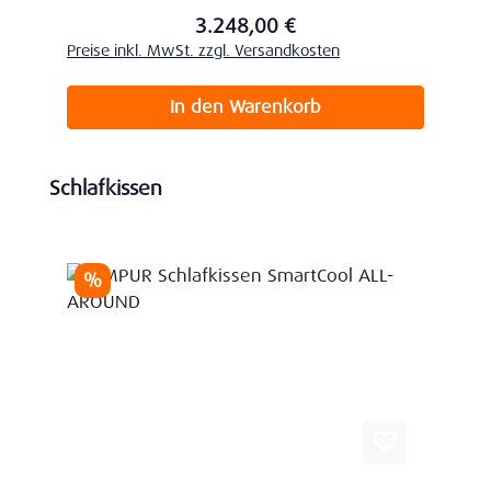
3.248,00 €
Regulärer Preis:
Preise inkl. MwSt. zzgl. Versandkosten
In den Warenkorb
Produktgalerie überspringen
Schlafkissen
Rabatt
%