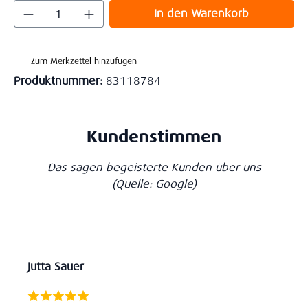
Produkt Anzahl: Gib den gewünschten Wert
In den Warenkorb
Zum Merkzettel hinzufügen
Produktnummer:
83118784
Kundenstimmen
Das sagen begeisterte Kunden über uns
(Quelle: Google)
Jutta Sauer