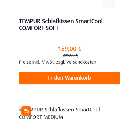
TEMPUR Schlafkissen SmartCool
COMFORT SOFT
159,00 €
Verkaufspreis:
Regulärer Preis:
209,00 €
Preise inkl. MwSt. zzgl. Versandkosten
In den Warenkorb
Rabatt
%