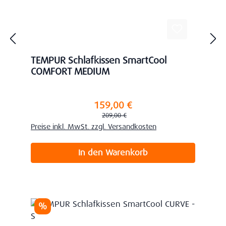
TEMPUR Schlafkissen SmartCool
COMFORT MEDIUM
159,00 €
Verkaufspreis:
Regulärer Preis:
209,00 €
Preise inkl. MwSt. zzgl. Versandkosten
In den Warenkorb
Rabatt
%