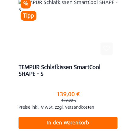
Rabatt
%
Tipp
TEMPUR Schlafkissen SmartCool
SHAPE - S
139,00 €
Verkaufspreis:
Regulärer Preis:
179,00 €
Preise inkl. MwSt. zzgl. Versandkosten
In den Warenkorb