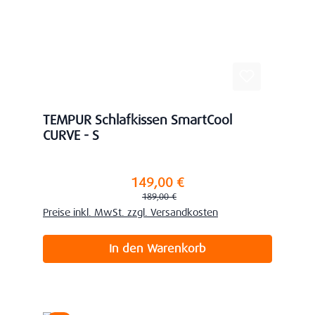
TEMPUR Schlafkissen SmartCool
CURVE - S
149,00 €
Verkaufspreis:
Regulärer Preis:
189,00 €
Preise inkl. MwSt. zzgl. Versandkosten
In den Warenkorb