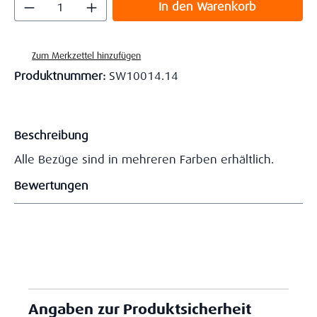
Produkt Anzahl: Gib den gewünschten Wert
In den Warenkorb
Zum Merkzettel hinzufügen
Produktnummer:
SW10014.14
Beschreibung
Alle Bezüge sind in mehreren Farben erhältlich.
Bewertungen
Angaben zur Produktsicherheit