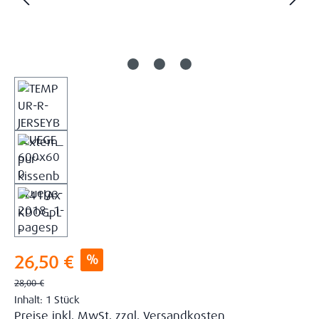
Verkaufspreis:
%
26,50 €
Regulärer Preis:
28,00 €
Inhalt:
1 Stück
Preise inkl. MwSt. zzgl. Versandkosten