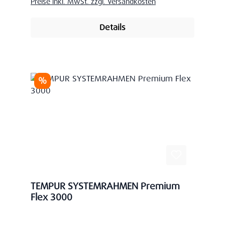
Preise inkl. MwSt. zzgl. Versandkosten
Details
Rabatt
%
TEMPUR SYSTEMRAHMEN Premium
Flex 3000