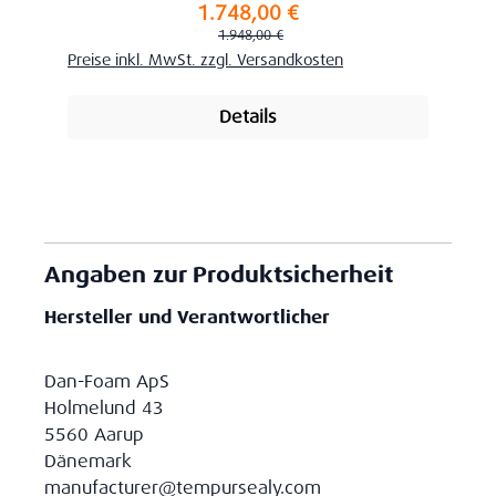
1.748,00 €
Verkaufspreis:
Regulärer Preis:
1.948,00 €
Preise inkl. MwSt. zzgl. Versandkosten
Details
Angaben zur Produktsicherheit
Hersteller und Verantwortlicher
Dan-Foam ApS
Holmelund 43
5560 Aarup
Dänemark
manufacturer@tempursealy.com