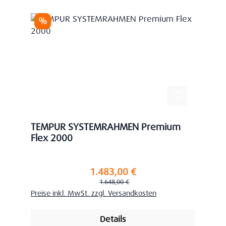
Rabatt
%
TEMPUR SYSTEMRAHMEN Premium
Flex 2000
1.483,00 €
Verkaufspreis:
Regulärer Preis:
1.648,00 €
Preise inkl. MwSt. zzgl. Versandkosten
Details