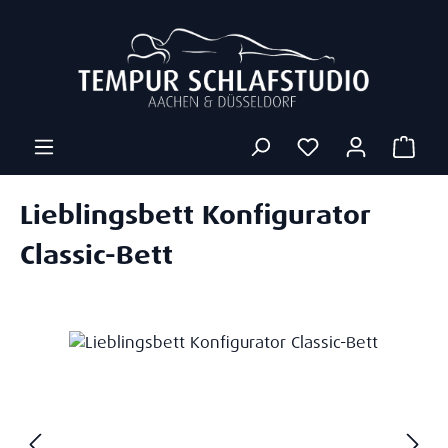
Zum Hauptinhalt springen
Ware
Lieblingsbett Konfigurator
Classic-Bett
Bildergalerie überspringen