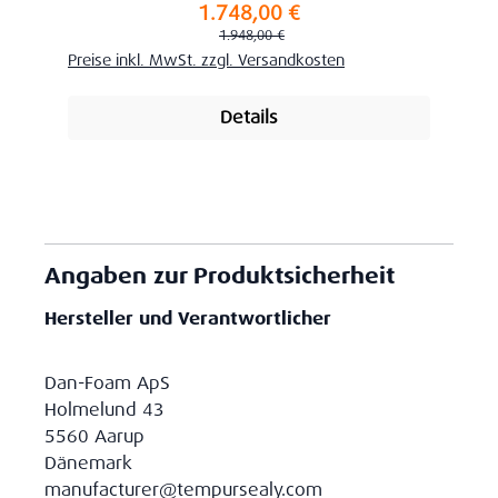
1.748,00 €
Verkaufspreis:
Regulärer Preis:
1.948,00 €
Preise inkl. MwSt. zzgl. Versandkosten
Details
Angaben zur Produktsicherheit
Hersteller und Verantwortlicher
Dan-Foam ApS
Holmelund 43
5560 Aarup
Dänemark
manufacturer@tempursealy.com