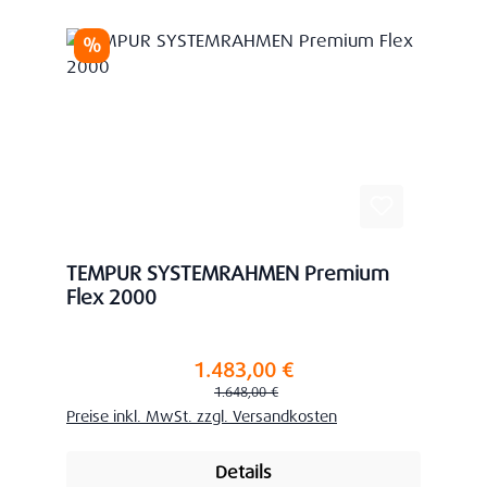
Rabatt
%
TEMPUR SYSTEMRAHMEN Premium
Flex 2000
1.483,00 €
Verkaufspreis:
Regulärer Preis:
1.648,00 €
Preise inkl. MwSt. zzgl. Versandkosten
Details