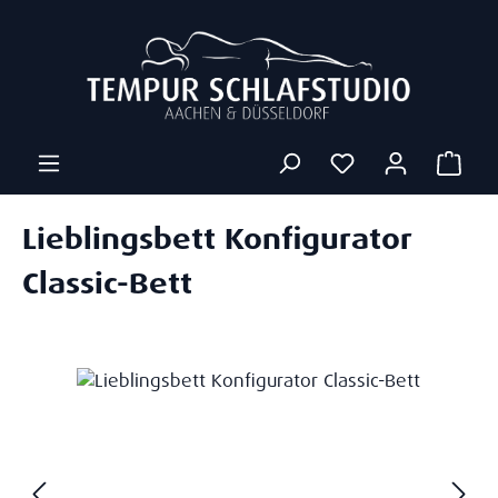
Zum Hauptinhalt springen
Ware
Lieblingsbett Konfigurator
Classic-Bett
Bildergalerie überspringen