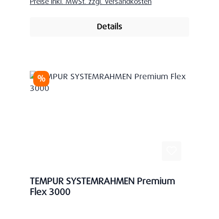
Preise inkl. MwSt. zzgl. Versandkosten
Details
Rabatt
%
TEMPUR SYSTEMRAHMEN Premium
Flex 3000