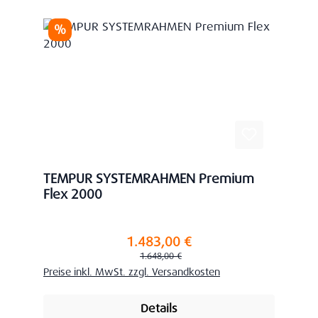
Rabatt
%
TEMPUR SYSTEMRAHMEN Premium
Flex 2000
1.483,00 €
Verkaufspreis:
Regulärer Preis:
1.648,00 €
Preise inkl. MwSt. zzgl. Versandkosten
Details