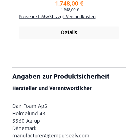
1.748,00 €
Verkaufspreis:
Regulärer Preis:
1.948,00 €
Preise inkl. MwSt. zzgl. Versandkosten
Details
Angaben zur Produktsicherheit
Hersteller und Verantwortlicher
Dan-Foam ApS
Holmelund 43
5560 Aarup
Dänemark
manufacturer@tempursealy.com