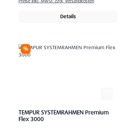
Preise inkl. MwSt. zzgl. Versandkosten
Details
Rabatt
%
TEMPUR SYSTEMRAHMEN Premium
Flex 3000