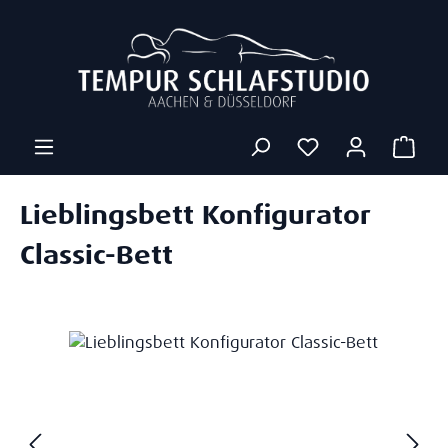
Zum Hauptinhalt springen
Ware
Lieblingsbett Konfigurator
Classic-Bett
Bildergalerie überspringen