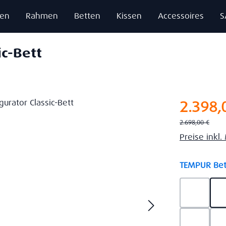
zen
Rahmen
Betten
Kissen
Accessoires
S
ic-Bett
Verkaufsprei
2.398,
Regulärer Preis:
2.698,00 €
Preise inkl
TEMPUR Bet
Ash Gre