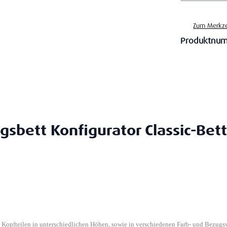
Zum Merkze
Produktnu
gsbett Konfigurator Classic-Bett
n Kopfteilen in unterschiedlichen Höhen, sowie in verschiedenen Farb- und Bezugs