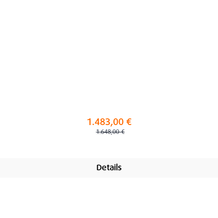
1.483,00 €
Regulärer Preis:
1.648,00 €
Details