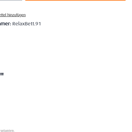
ttel hinzufügen
mmer:
RelaxBett.91
"
varianten.