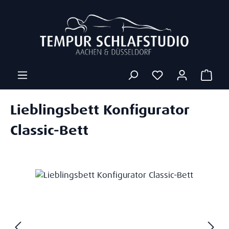
Zum Hauptinhalt springen
Ware
Lieblingsbett Konfigurator
Classic-Bett
Bildergalerie überspringen