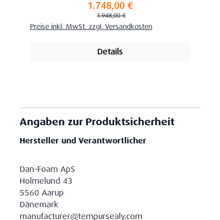
1.748,00 €
Verkaufspreis:
Regulärer Preis:
1.948,00 €
Preise inkl. MwSt. zzgl. Versandkosten
Details
Angaben zur Produktsicherheit
Hersteller und Verantwortlicher
Dan-Foam ApS
Holmelund 43
5560 Aarup
Dänemark
manufacturer@tempursealy.com