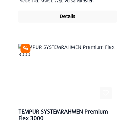
Preise inkl. MwSt. zzgl. Versandkosten
Details
Rabatt
%
TEMPUR SYSTEMRAHMEN Premium
Flex 3000