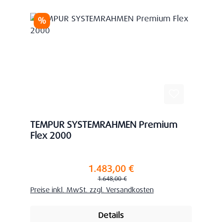
Rabatt
%
TEMPUR SYSTEMRAHMEN Premium
Flex 2000
1.483,00 €
Verkaufspreis:
Regulärer Preis:
1.648,00 €
Preise inkl. MwSt. zzgl. Versandkosten
Details