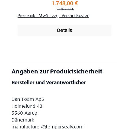
1.748,00 €
Verkaufspreis:
Regulärer Preis:
1.948,00 €
Preise inkl. MwSt. zzgl. Versandkosten
Details
Angaben zur Produktsicherheit
Hersteller und Verantwortlicher
Dan-Foam ApS
Holmelund 43
5560 Aarup
Dänemark
manufacturer@tempursealy.com