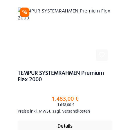
Rabatt
%
TEMPUR SYSTEMRAHMEN Premium
Flex 2000
1.483,00 €
Verkaufspreis:
Regulärer Preis:
1.648,00 €
Preise inkl. MwSt. zzgl. Versandkosten
Details