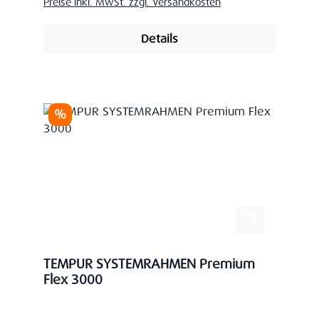
Preise inkl. MwSt. zzgl. Versandkosten
Details
Rabatt
%
TEMPUR SYSTEMRAHMEN Premium
Flex 3000