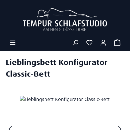
Zum Hauptinhalt springen
Ware
Lieblingsbett Konfigurator
Classic-Bett
Bildergalerie überspringen