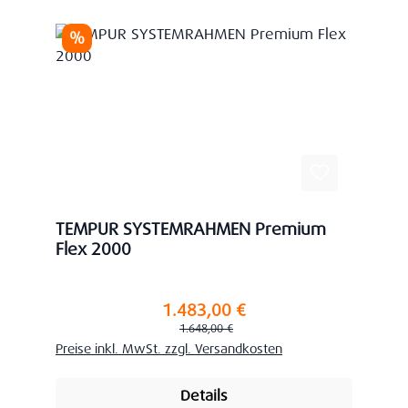
Rabatt
%
TEMPUR SYSTEMRAHMEN Premium
Flex 2000
1.483,00 €
Verkaufspreis:
Regulärer Preis:
1.648,00 €
Preise inkl. MwSt. zzgl. Versandkosten
Details