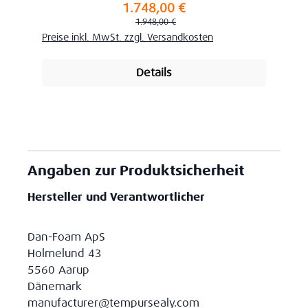
1.748,00 €
Verkaufspreis:
Regulärer Preis:
1.948,00 €
Preise inkl. MwSt. zzgl. Versandkosten
Details
Angaben zur Produktsicherheit
Hersteller und Verantwortlicher
Dan-Foam ApS
Holmelund 43
5560 Aarup
Dänemark
manufacturer@tempursealy.com