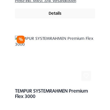
Preise inkl. MwSt. zzgl. Versandkosten
Details
Rabatt
%
TEMPUR SYSTEMRAHMEN Premium
Flex 3000