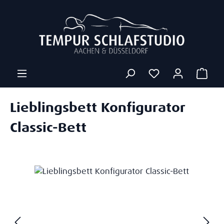
Zum Hauptinhalt springen
Ware
Lieblingsbett Konfigurator
Classic-Bett
Bildergalerie überspringen