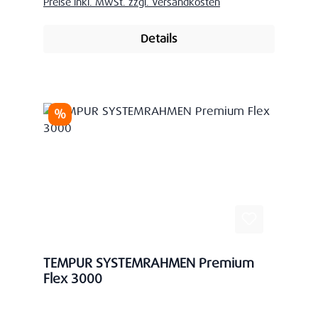
Preise inkl. MwSt. zzgl. Versandkosten
Details
Rabatt
%
TEMPUR SYSTEMRAHMEN Premium
Flex 3000