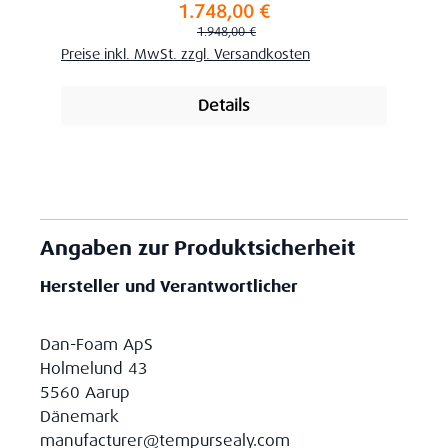
1.748,00 €
Verkaufspreis:
Regulärer Preis:
1.948,00 €
Preise inkl. MwSt. zzgl. Versandkosten
Details
Angaben zur Produktsicherheit
Hersteller und Verantwortlicher
Dan-Foam ApS
Holmelund 43
5560 Aarup
Dänemark
manufacturer@tempursealy.com