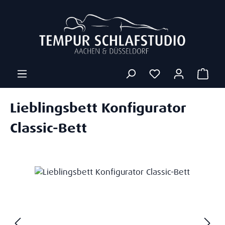
Zum Hauptinhalt springen
Ware
Lieblingsbett Konfigurator
Classic-Bett
Bildergalerie überspringen