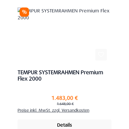
Rabatt
%
TEMPUR SYSTEMRAHMEN Premium
Flex 2000
1.483,00 €
Verkaufspreis:
Regulärer Preis:
1.648,00 €
Preise inkl. MwSt. zzgl. Versandkosten
Details