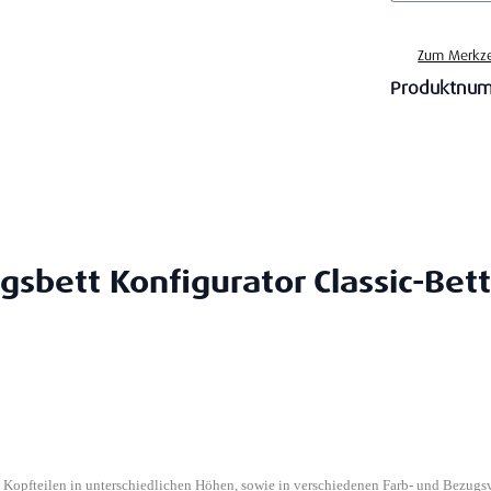
Zum Merkze
Produktnu
gsbett Konfigurator Classic-Bett
n Kopfteilen in unterschiedlichen Höhen, sowie in verschiedenen Farb- und Bezugs