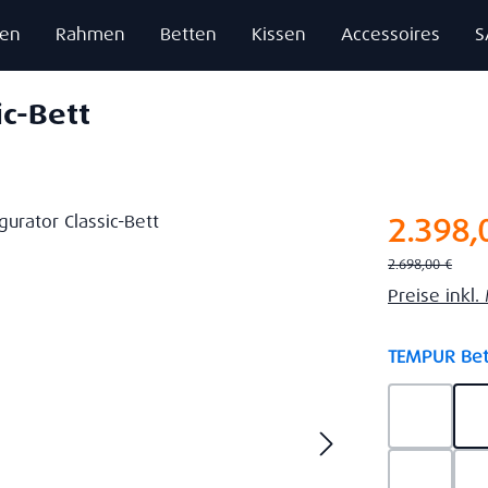
zen
Rahmen
Betten
Kissen
Accessoires
S
ic-Bett
Verkaufsprei
2.398,
Regulärer Preis:
2.698,00 €
Preise inkl
TEMPUR Bet
Ash Gre