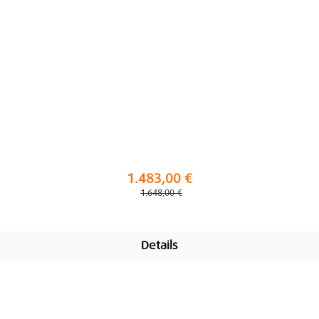
1.483,00 €
Regulärer Preis:
1.648,00 €
Details