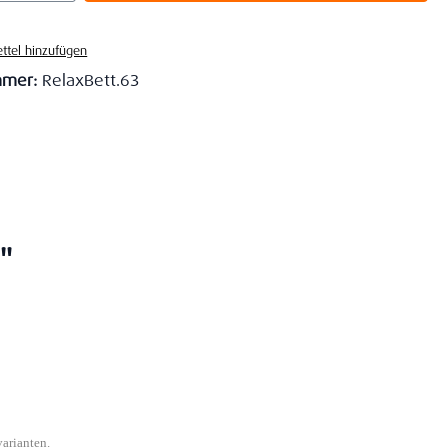
ttel hinzufügen
mmer:
RelaxBett.63
"
varianten.