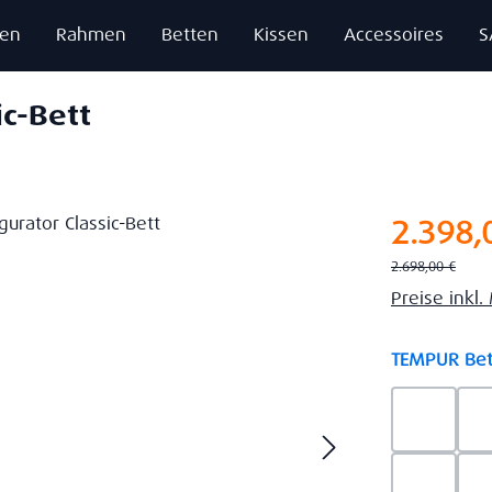
zen
Rahmen
Betten
Kissen
Accessoires
S
ic-Bett
Verkaufsprei
2.398,
Regulärer Preis:
2.698,00 €
Preise inkl
TEMPUR Bet
Ash Gre