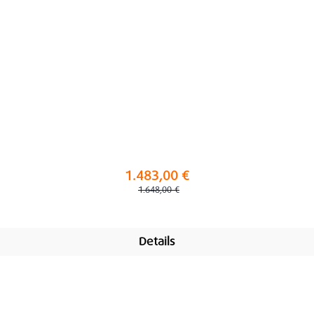
1.483,00 €
Regulärer Preis:
1.648,00 €
Details