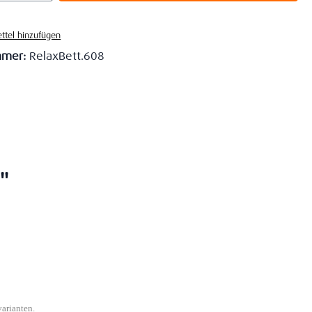
ttel hinzufügen
mmer:
RelaxBett.608
"
varianten.