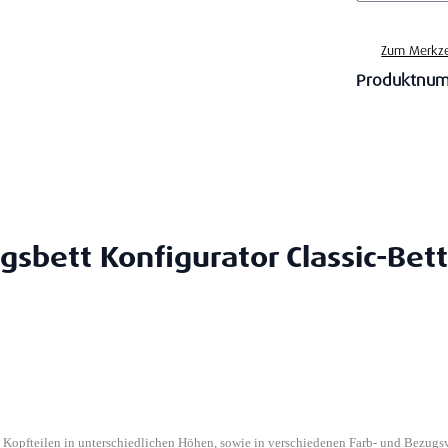
Zum Merkze
Produktnu
gsbett Konfigurator Classic-Bett
n Kopfteilen in unterschiedlichen Höhen, sowie in verschiedenen Farb- und Bezugs