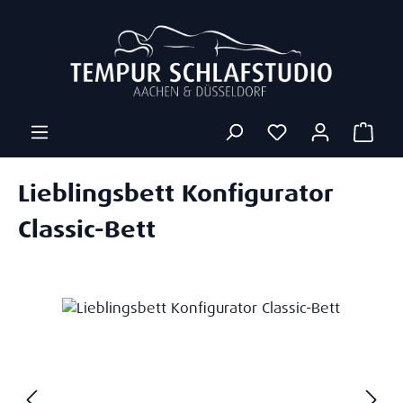
Zum Hauptinhalt springen
Ware
Lieblingsbett Konfigurator
Classic-Bett
Bildergalerie überspringen