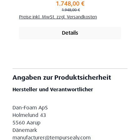
1.748,00 €
Verkaufspreis:
Regulärer Preis:
1.948,00 €
Preise inkl. MwSt. zzgl. Versandkosten
Details
Angaben zur Produktsicherheit
Hersteller und Verantwortlicher
Dan-Foam ApS
Holmelund 43
5560 Aarup
Dänemark
manufacturer@tempursealy.com