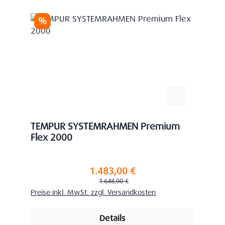
Rabatt
%
TEMPUR SYSTEMRAHMEN Premium
Flex 2000
1.483,00 €
Verkaufspreis:
Regulärer Preis:
1.648,00 €
Preise inkl. MwSt. zzgl. Versandkosten
Details