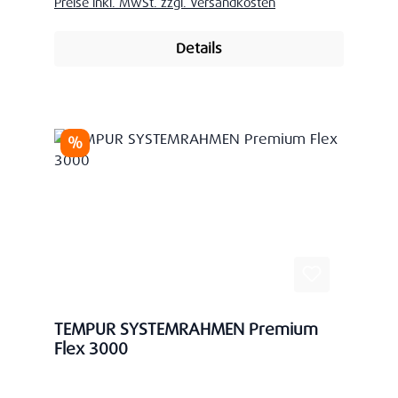
Preise inkl. MwSt. zzgl. Versandkosten
Details
Rabatt
%
TEMPUR SYSTEMRAHMEN Premium
Flex 3000