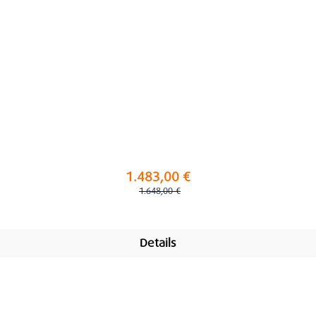
1.483,00 €
Regulärer Preis:
1.648,00 €
Details