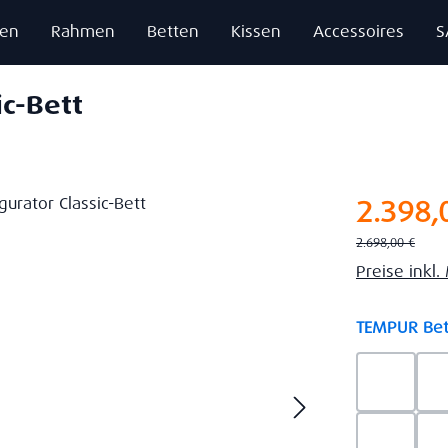
zen
Rahmen
Betten
Kissen
Accessoires
S
ic-Bett
Verkaufsprei
2.398,
Regulärer Preis:
2.698,00 €
Preise inkl
TEMPUR Bet
Ash Gre