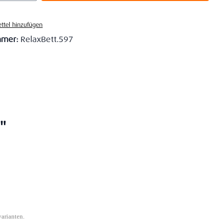
ttel hinzufügen
mmer:
RelaxBett.597
"
varianten.