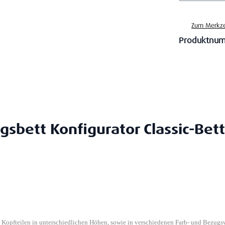
Zum Merkze
Produktnu
gsbett Konfigurator Classic-Bett
n Kopfteilen in unterschiedlichen Höhen, sowie in verschiedenen Farb- und Bezugs