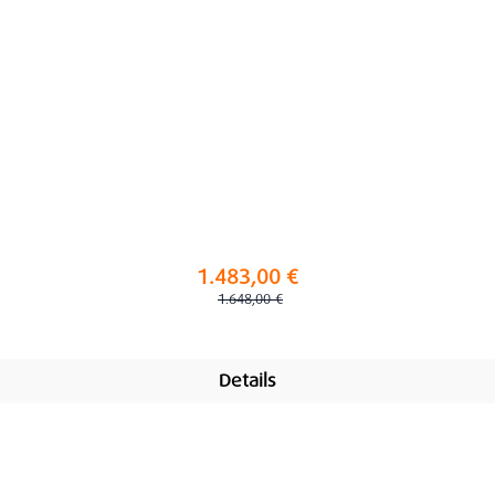
1.483,00 €
Regulärer Preis:
1.648,00 €
Details