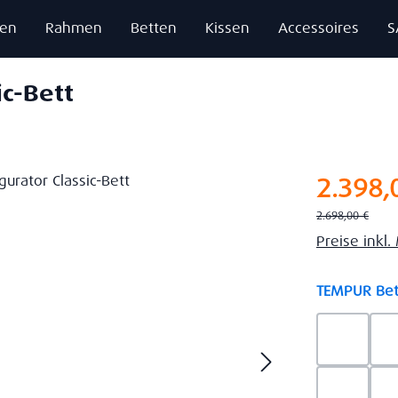
zen
Rahmen
Betten
Kissen
Accessoires
S
ic-Bett
Verkaufsprei
2.398,
Regulärer Preis:
2.698,00 €
Preise inkl
TEMPUR Bet
Ash Gre