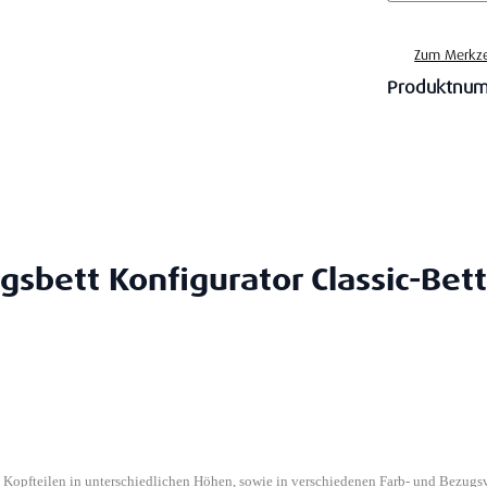
Zum Merkze
Produktnu
gsbett Konfigurator Classic-Bett
n Kopfteilen in unterschiedlichen Höhen, sowie in verschiedenen Farb- und Bezugs