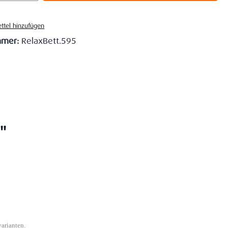
ttel hinzufügen
mmer:
RelaxBett.595
"
varianten.