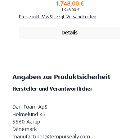
1.748,00 €
Verkaufspreis:
Regulärer Preis:
1.948,00 €
Preise inkl. MwSt. zzgl. Versandkosten
Details
Angaben zur Produktsicherheit
Hersteller und Verantwortlicher
Dan-Foam ApS
Holmelund 43
5560 Aarup
Dänemark
manufacturer@tempursealy.com