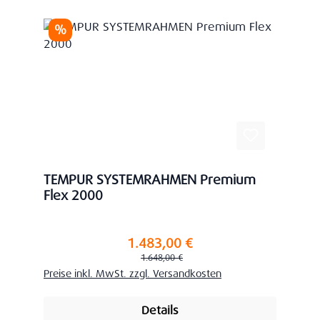
Rabatt
%
TEMPUR SYSTEMRAHMEN Premium
Flex 2000
1.483,00 €
Verkaufspreis:
Regulärer Preis:
1.648,00 €
Preise inkl. MwSt. zzgl. Versandkosten
Details