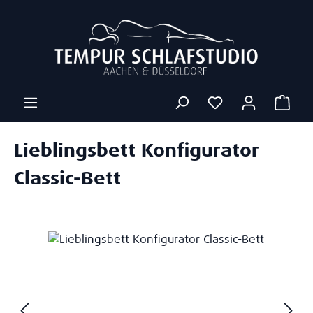
Zum Hauptinhalt springen
Ware
Lieblingsbett Konfigurator
Classic-Bett
Bildergalerie überspringen