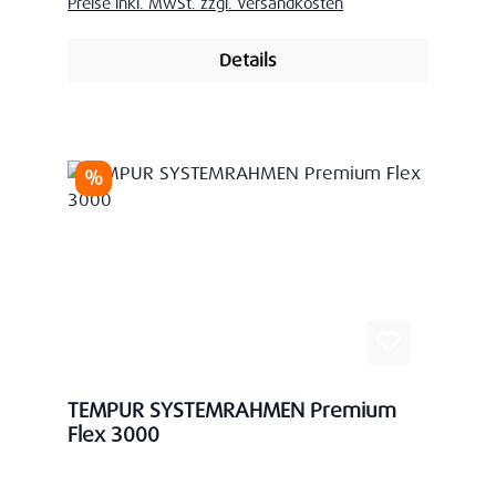
Preise inkl. MwSt. zzgl. Versandkosten
Details
Rabatt
%
TEMPUR SYSTEMRAHMEN Premium
Flex 3000