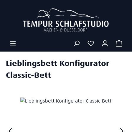
Zum Hauptinhalt springen
Ware
Lieblingsbett Konfigurator
Classic-Bett
Bildergalerie überspringen