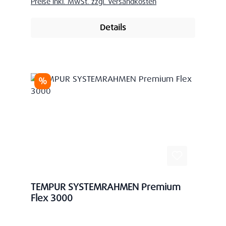
Preise inkl. MwSt. zzgl. Versandkosten
Details
Rabatt
%
TEMPUR SYSTEMRAHMEN Premium
Flex 3000