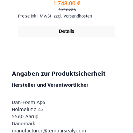
1.748,00 €
Verkaufspreis:
Regulärer Preis:
1.948,00 €
Preise inkl. MwSt. zzgl. Versandkosten
Details
Angaben zur Produktsicherheit
Hersteller und Verantwortlicher
Dan-Foam ApS
Holmelund 43
5560 Aarup
Dänemark
manufacturer@tempursealy.com