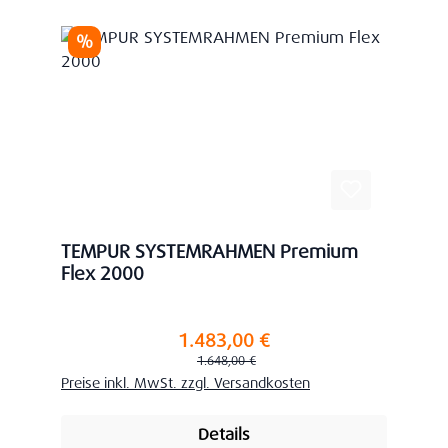
Rabatt
%
TEMPUR SYSTEMRAHMEN Premium
Flex 2000
1.483,00 €
Verkaufspreis:
Regulärer Preis:
1.648,00 €
Preise inkl. MwSt. zzgl. Versandkosten
Details