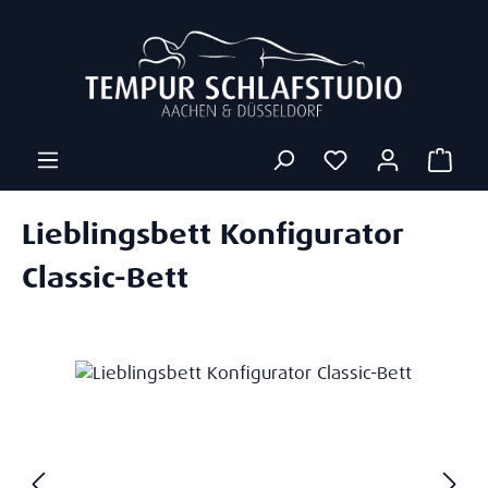
Zum Hauptinhalt springen
Ware
Lieblingsbett Konfigurator
Classic-Bett
Bildergalerie überspringen