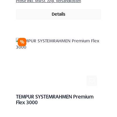
Preise inkl. MwSt. zzgl. Versandkosten
Details
Rabatt
%
TEMPUR SYSTEMRAHMEN Premium
Flex 3000