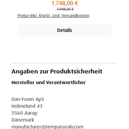
1.748,00 €
Verkaufspreis:
Regulärer Preis:
1.948,00 €
Preise inkl. MwSt. zzgl. Versandkosten
Details
Angaben zur Produktsicherheit
Hersteller und Verantwortlicher
Dan-Foam ApS
Holmelund 43
5560 Aarup
Dänemark
manufacturer@tempursealy.com