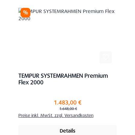
Rabatt
%
TEMPUR SYSTEMRAHMEN Premium
Flex 2000
1.483,00 €
Verkaufspreis:
Regulärer Preis:
1.648,00 €
Preise inkl. MwSt. zzgl. Versandkosten
Details