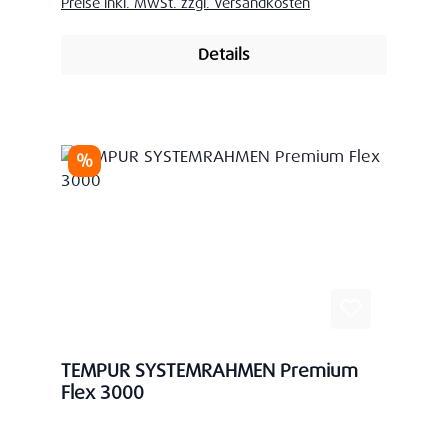
Preise inkl. MwSt. zzgl. Versandkosten
Details
Rabatt
%
TEMPUR SYSTEMRAHMEN Premium
Flex 3000