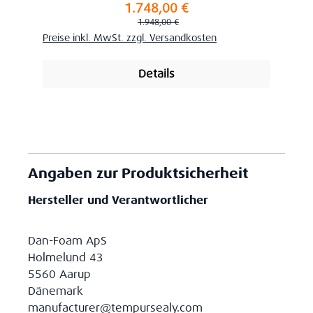
1.748,00 €
Verkaufspreis:
Regulärer Preis:
1.948,00 €
Preise inkl. MwSt. zzgl. Versandkosten
Details
Angaben zur Produktsicherheit
Hersteller und Verantwortlicher
Dan-Foam ApS
Holmelund 43
5560 Aarup
Dänemark
manufacturer@tempursealy.com