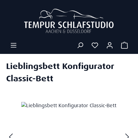
Zum Hauptinhalt springen
Ware
Lieblingsbett Konfigurator
Classic-Bett
Bildergalerie überspringen