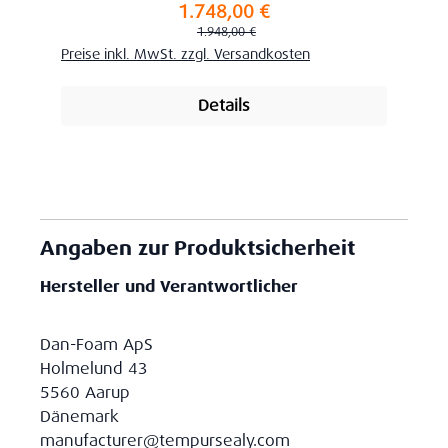
1.748,00 €
Verkaufspreis:
Regulärer Preis:
1.948,00 €
Preise inkl. MwSt. zzgl. Versandkosten
Details
Angaben zur Produktsicherheit
Hersteller und Verantwortlicher
Dan-Foam ApS
Holmelund 43
5560 Aarup
Dänemark
manufacturer@tempursealy.com