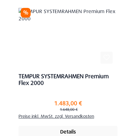
Rabatt
%
TEMPUR SYSTEMRAHMEN Premium
Flex 2000
1.483,00 €
Verkaufspreis:
Regulärer Preis:
1.648,00 €
Preise inkl. MwSt. zzgl. Versandkosten
Details