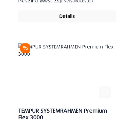
Preise inkl. MwSt. zzgl. Versandkosten
Details
Rabatt
%
TEMPUR SYSTEMRAHMEN Premium
Flex 3000