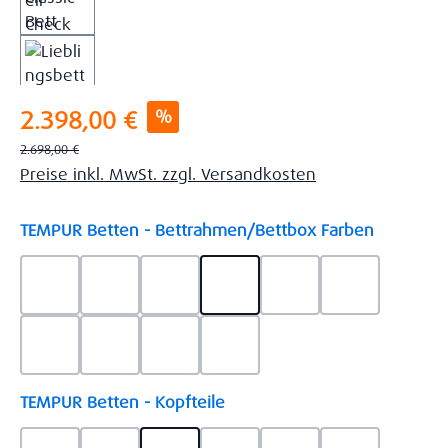
Verkaufspreis:
%
2.398,00 €
Regulärer Preis:
2.698,00 €
Preise inkl. MwSt. zzgl. Versandkosten
auswähl
TEMPUR Betten - Bettrahmen/Bettbox Farben
Ash Grey Lederoptik 45
Ash Grey Stoff 110
Brown Lederoptik 08
Brown Stoff 5453
Charcoal Lederoptik
Charcoal Sto
Grey Lederoptik 755
Grey Stoff 5246
Khaki Lederoptik 757
Khaki Stoff 9110
auswählen
TEMPUR Betten - Kopfteile