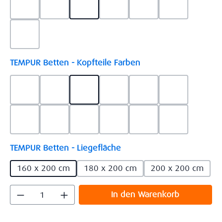
Check Höhe 110 cm
Check Höhe 130 cm
Shape Höhe 85 cm
Shape Höhe 110 cm
Shape Höhe 130 cm
Texture Höh
Texture Höhe 130 cm
auswählen
TEMPUR Betten - Kopfteile Farben
Ash Grey Bi-Color , Stoff/Lederoptik 110-45(oben St
Ash Grey Stoff 110
Brown Bi-Color , Stoff/Lederoptik 5
Brown Stoff 5453
Charcoal Bi-Color , 
Charcoal Sto
Grey Bi-Color , Stoff/Lederoptik 5246-755(oben Stof
Grey Stoff 5246
Khaki Bi-Color , Stoff/Lederoptik 9
Khaki Stoff 9110
White Bi-Color , Sto
White Stoff 
auswählen
TEMPUR Betten - Liegefläche
160 x 200 cm
180 x 200 cm
200 x 200 cm
Produkt Anzahl: Gib den gewünschten Wert
In den Warenkorb