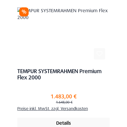
Rabatt
%
TEMPUR SYSTEMRAHMEN Premium
Flex 2000
1.483,00 €
Verkaufspreis:
Regulärer Preis:
1.648,00 €
Preise inkl. MwSt. zzgl. Versandkosten
Details