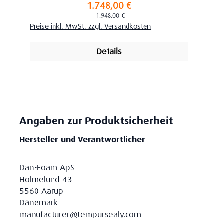
1.748,00 €
Verkaufspreis:
Regulärer Preis:
1.948,00 €
Preise inkl. MwSt. zzgl. Versandkosten
Details
Angaben zur Produktsicherheit
Hersteller und Verantwortlicher
Dan-Foam ApS
Holmelund 43
5560 Aarup
Dänemark
manufacturer@tempursealy.com