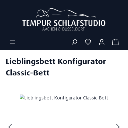
Zum Hauptinhalt springen
Ware
Lieblingsbett Konfigurator
Classic-Bett
Bildergalerie überspringen