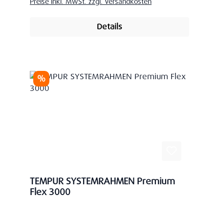
Preise inkl. MwSt. zzgl. Versandkosten
Details
Rabatt
%
TEMPUR SYSTEMRAHMEN Premium
Flex 3000