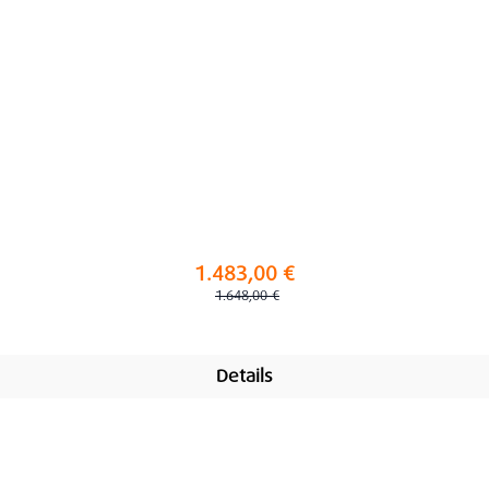
1.483,00 €
Regulärer Preis:
1.648,00 €
Details