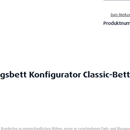
Zum Merkze
Produktnu
gsbett Konfigurator Classic-Bett
n Kopfteilen in unterschiedlichen Höhen, sowie in verschiedenen Farb- und Bezugs