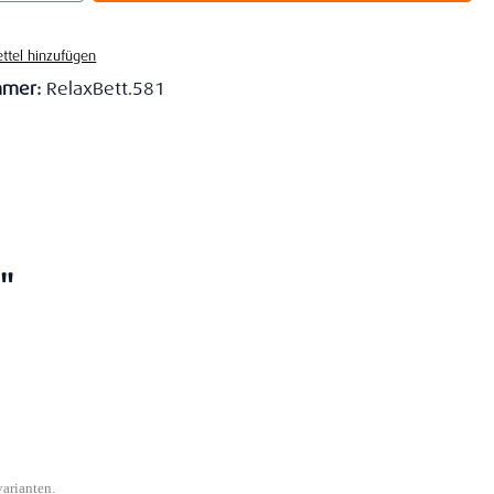
ttel hinzufügen
mmer:
RelaxBett.581
"
varianten.