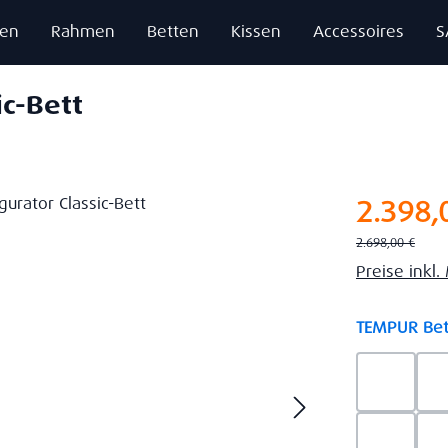
zen
Rahmen
Betten
Kissen
Accessoires
S
ic-Bett
Verkaufsprei
2.398,
Regulärer Preis:
2.698,00 €
Preise inkl
TEMPUR Bet
Ash Gre