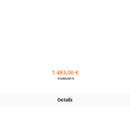
1.483,00 €
Regulärer Preis:
1.648,00 €
Details