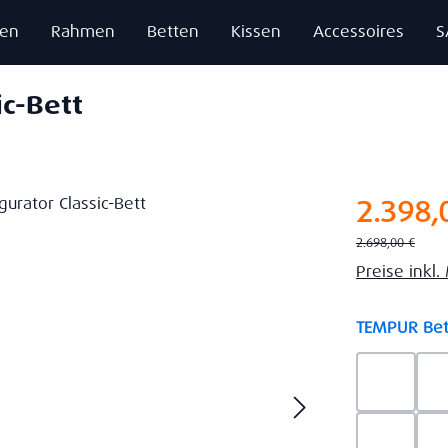
zen
Rahmen
Betten
Kissen
Accessoires
S
ic-Bett
Verkaufsprei
2.398,
Regulärer Preis:
2.698,00 €
Preise inkl
TEMPUR Bet
Ash Gre