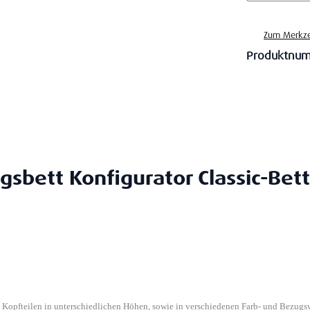
Zum Merkze
Produktnu
gsbett Konfigurator Classic-Bett
n Kopfteilen in unterschiedlichen Höhen, sowie in verschiedenen Farb- und Bezugs