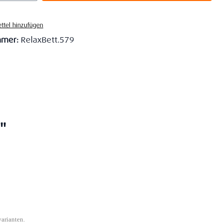
ttel hinzufügen
mmer:
RelaxBett.579
"
varianten.