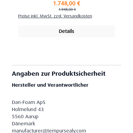
1.748,00 €
Verkaufspreis:
Regulärer Preis:
1.948,00 €
Preise inkl. MwSt. zzgl. Versandkosten
Details
Angaben zur Produktsicherheit
Hersteller und Verantwortlicher
Dan-Foam ApS
Holmelund 43
5560 Aarup
Dänemark
manufacturer@tempursealy.com