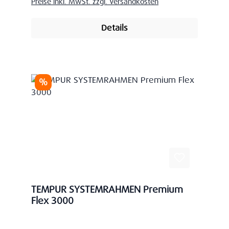
Preise inkl. MwSt. zzgl. Versandkosten
Details
Rabatt
%
TEMPUR SYSTEMRAHMEN Premium
Flex 3000