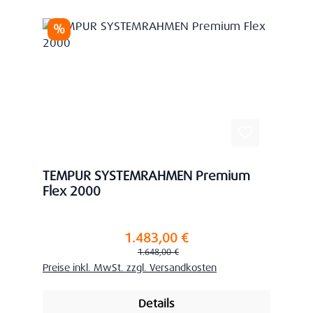
Rabatt
%
TEMPUR SYSTEMRAHMEN Premium
Flex 2000
1.483,00 €
Verkaufspreis:
Regulärer Preis:
1.648,00 €
Preise inkl. MwSt. zzgl. Versandkosten
Details