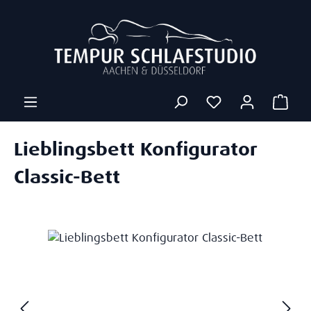
Zum Hauptinhalt springen
Ware
Lieblingsbett Konfigurator
Classic-Bett
Bildergalerie überspringen