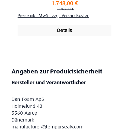
1.748,00 €
Verkaufspreis:
Regulärer Preis:
1.948,00 €
Preise inkl. MwSt. zzgl. Versandkosten
Details
Angaben zur Produktsicherheit
Hersteller und Verantwortlicher
Dan-Foam ApS
Holmelund 43
5560 Aarup
Dänemark
manufacturer@tempursealy.com