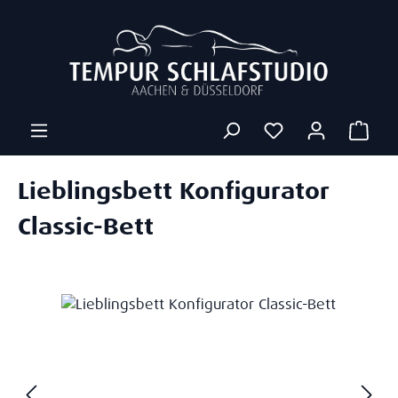
Zum Hauptinhalt springen
Ware
Lieblingsbett Konfigurator
Classic-Bett
Bildergalerie überspringen