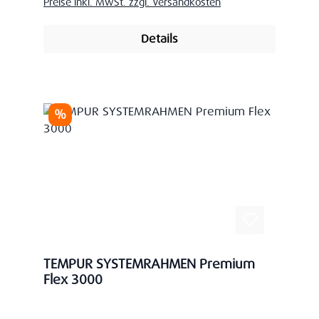
Preise inkl. MwSt. zzgl. Versandkosten
Details
Rabatt
%
TEMPUR SYSTEMRAHMEN Premium
Flex 3000