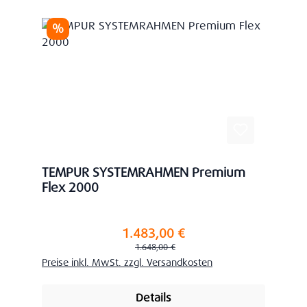
Rabatt
%
TEMPUR SYSTEMRAHMEN Premium
Flex 2000
1.483,00 €
Verkaufspreis:
Regulärer Preis:
1.648,00 €
Preise inkl. MwSt. zzgl. Versandkosten
Details