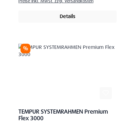
Preise inkl. MwSt. zzgl. Versandkosten
Details
Rabatt
%
TEMPUR SYSTEMRAHMEN Premium
Flex 3000