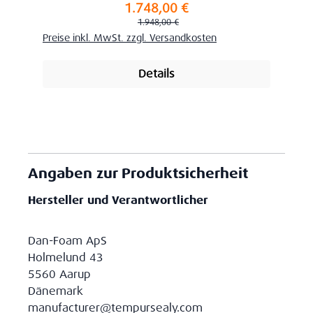
1.748,00 €
Verkaufspreis:
Regulärer Preis:
1.948,00 €
Preise inkl. MwSt. zzgl. Versandkosten
Details
Angaben zur Produktsicherheit
Hersteller und Verantwortlicher
Dan-Foam ApS
Holmelund 43
5560 Aarup
Dänemark
manufacturer@tempursealy.com