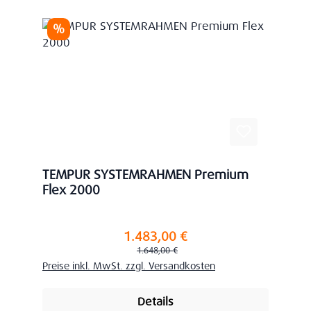
Rabatt
%
TEMPUR SYSTEMRAHMEN Premium
Flex 2000
1.483,00 €
Verkaufspreis:
Regulärer Preis:
1.648,00 €
Preise inkl. MwSt. zzgl. Versandkosten
Details