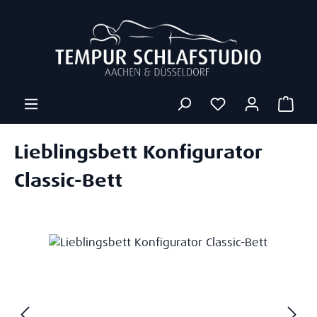
Zum Hauptinhalt springen
Ware
Lieblingsbett Konfigurator
Classic-Bett
Bildergalerie überspringen