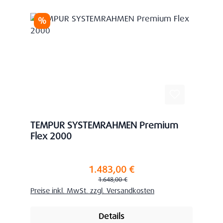
Rabatt
%
TEMPUR SYSTEMRAHMEN Premium
Flex 2000
1.483,00 €
Verkaufspreis:
Regulärer Preis:
1.648,00 €
Preise inkl. MwSt. zzgl. Versandkosten
Details