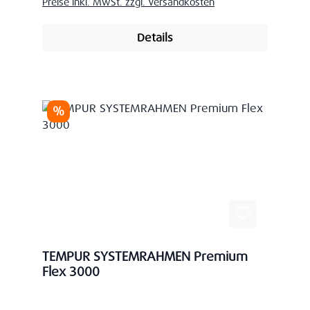
Preise inkl. MwSt. zzgl. Versandkosten
Details
Rabatt
%
TEMPUR SYSTEMRAHMEN Premium
Flex 3000