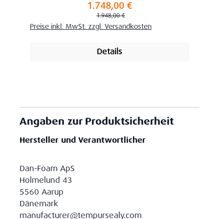
1.748,00 €
Verkaufspreis:
Regulärer Preis:
1.948,00 €
Preise inkl. MwSt. zzgl. Versandkosten
Details
Angaben zur Produktsicherheit
Hersteller und Verantwortlicher
Dan-Foam ApS
Holmelund 43
5560 Aarup
Dänemark
manufacturer@tempursealy.com