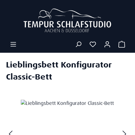
Zum Hauptinhalt springen
Ware
Lieblingsbett Konfigurator
Classic-Bett
Bildergalerie überspringen