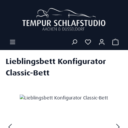
Zum Hauptinhalt springen
Ware
Lieblingsbett Konfigurator
Classic-Bett
Bildergalerie überspringen