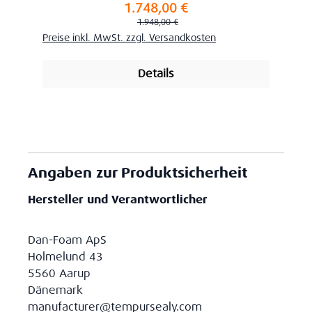
1.748,00 €
Verkaufspreis:
Regulärer Preis:
1.948,00 €
Preise inkl. MwSt. zzgl. Versandkosten
Details
Angaben zur Produktsicherheit
Hersteller und Verantwortlicher
Dan-Foam ApS
Holmelund 43
5560 Aarup
Dänemark
manufacturer@tempursealy.com