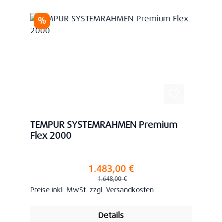
Rabatt
%
TEMPUR SYSTEMRAHMEN Premium
Flex 2000
1.483,00 €
Verkaufspreis:
Regulärer Preis:
1.648,00 €
Preise inkl. MwSt. zzgl. Versandkosten
Details