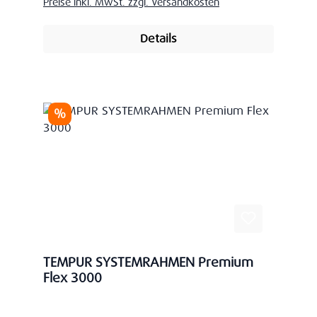
Preise inkl. MwSt. zzgl. Versandkosten
Details
Rabatt
%
TEMPUR SYSTEMRAHMEN Premium
Flex 3000