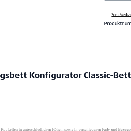
Zum Merkze
Produktnu
gsbett Konfigurator Classic-Bett
n Kopfteilen in unterschiedlichen Höhen, sowie in verschiedenen Farb- und Bezugs