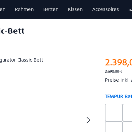
zen
Rahmen
Betten
Kissen
Accessoires
S
ic-Bett
Verkaufsprei
2.398,
Regulärer Preis:
2.698,00 €
Preise inkl
TEMPUR Bet
Ash Gre