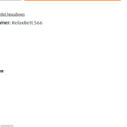
ttel hinzufügen
mmer:
RelaxBett.566
"
varianten.