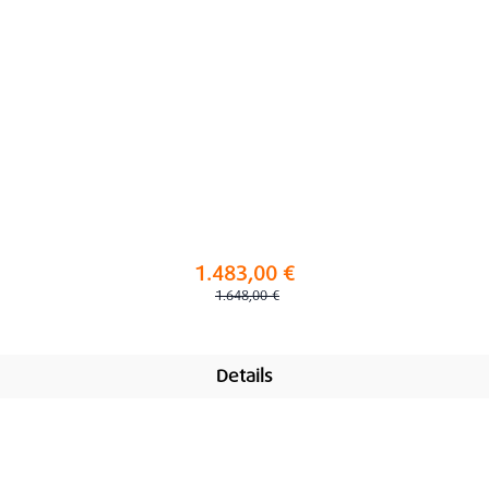
1.483,00 €
Regulärer Preis:
1.648,00 €
Details